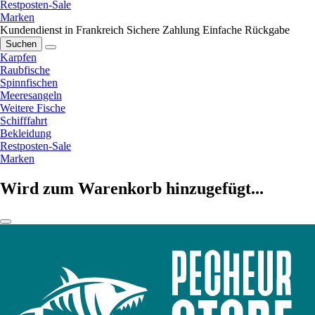
Restposten-Sale
Marken
Kundendienst in Frankreich
Sichere Zahlung
Einfache Rückgabe
Suchen
Karpfen
Raubfische
Spinnfischen
Meeresangeln
Weitere Fische
Schifffahrt
Bekleidung
Restposten-Sale
Marken
Wird zum Warenkorb hinzugefügt...