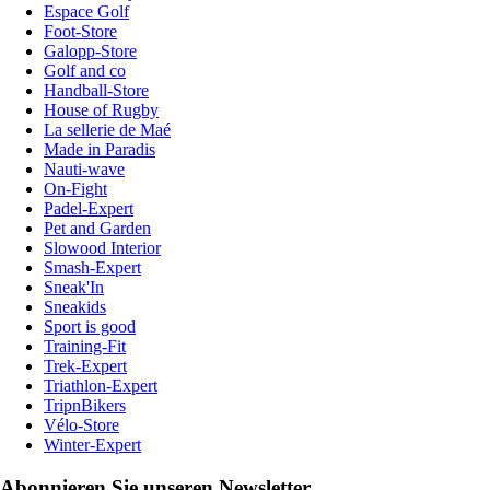
Espace Golf
Foot-Store
Galopp-Store
Golf and co
Handball-Store
House of Rugby
La sellerie de Maé
Made in Paradis
Nauti-wave
On-Fight
Padel-Expert
Pet and Garden
Slowood Interior
Smash-Expert
Sneak'In
Sneakids
Sport is good
Training-Fit
Trek-Expert
Triathlon-Expert
TripnBikers
Vélo-Store
Winter-Expert
Abonnieren Sie unseren Newsletter