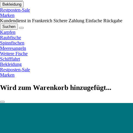
Bekleidung
Restposten-Sale
Marken
Kundendienst in Frankreich
Sichere Zahlung
Einfache Rückgabe
Suchen
Karpfen
Raubfische
Spinnfischen
Meeresangeln
Weitere Fische
Schifffahrt
Bekleidung
Restposten-Sale
Marken
Wird zum Warenkorb hinzugefügt...