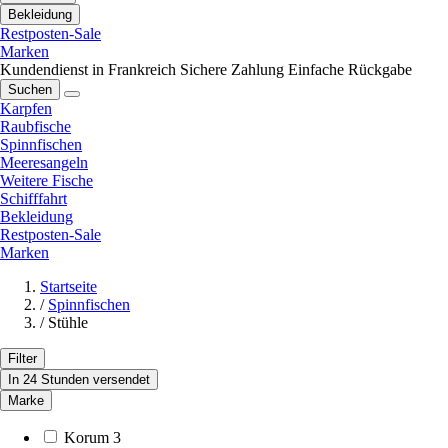
Bekleidung
Restposten-Sale
Marken
Kundendienst in Frankreich
Sichere Zahlung
Einfache Rückgabe
Suchen
Karpfen
Raubfische
Spinnfischen
Meeresangeln
Weitere Fische
Schifffahrt
Bekleidung
Restposten-Sale
Marken
Startseite
/
Spinnfischen
/
Stühle
Filter
In 24 Stunden versendet
Marke
Korum
3