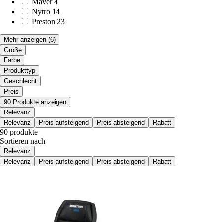
Maver
4
Nytro
14
Preston
23
Mehr anzeigen
(6)
Größe
Farbe
Produkttyp
Geschlecht
Preis
90 Produkte anzeigen
Relevanz
Relevanz
Preis aufsteigend
Preis absteigend
Rabatt
90 produkte
Sortieren nach
Relevanz
Relevanz
Preis aufsteigend
Preis absteigend
Rabatt