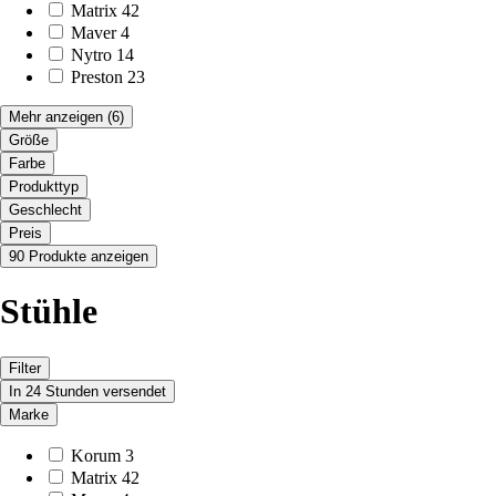
Matrix
42
Maver
4
Nytro
14
Preston
23
Mehr anzeigen
(6)
Größe
Farbe
Produkttyp
Geschlecht
Preis
90 Produkte anzeigen
Stühle
Filter
In 24 Stunden versendet
Marke
Korum
3
Matrix
42