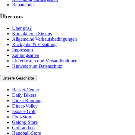
Rabattcodes
Über uns
Über uns?
Kontaktieren Sie uns
Allgemeine Verkaufsbedingungen
Rückgabe & Erstattung
Impressum
Zahlungsarten
Lieferkosten und Versandoptionen
Hinweis zum Datenschutz
Unsere Geschäfte
Basket-Center
Daily Bikers
Direct Running
Direct-Volley
Espace Golf
Foot-Store
Galopp-Store
Golf and co
Handball-Store