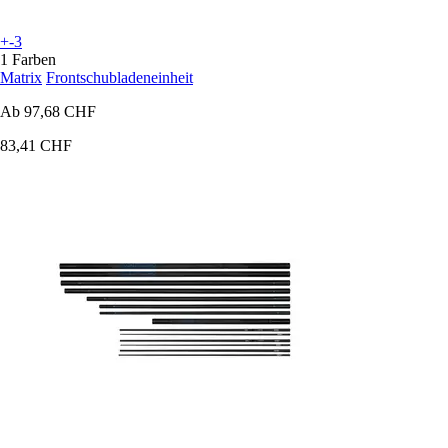
+-3
1 Farben
Matrix
Frontschubladeneinheit
Ab
97,68 CHF
83,41 CHF