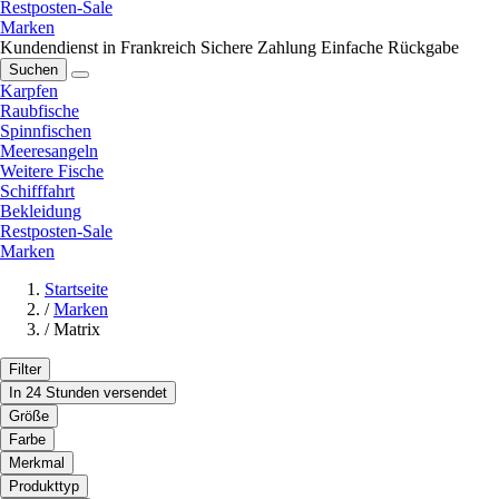
Restposten-Sale
Marken
Kundendienst in Frankreich
Sichere Zahlung
Einfache Rückgabe
Suchen
Karpfen
Raubfische
Spinnfischen
Meeresangeln
Weitere Fische
Schifffahrt
Bekleidung
Restposten-Sale
Marken
Startseite
/
Marken
/
Matrix
Filter
In 24 Stunden versendet
Größe
Farbe
Merkmal
Produkttyp