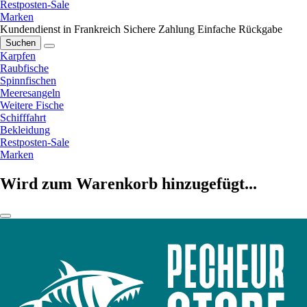
Restposten-Sale
Marken
Kundendienst in Frankreich
Sichere Zahlung
Einfache Rückgabe
Suchen
Karpfen
Raubfische
Spinnfischen
Meeresangeln
Weitere Fische
Schifffahrt
Bekleidung
Restposten-Sale
Marken
Wird zum Warenkorb hinzugefügt...