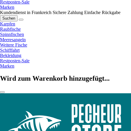
Restposten-Sale
Marken
Kundendienst in Frankreich
Sichere Zahlung
Einfache Rückgabe
Suchen
Karpfen
Raubfische
Spinnfischen
Meeresangeln
Weitere Fische
Schifffahrt
Bekleidung
Restposten-Sale
Marken
Wird zum Warenkorb hinzugefügt...