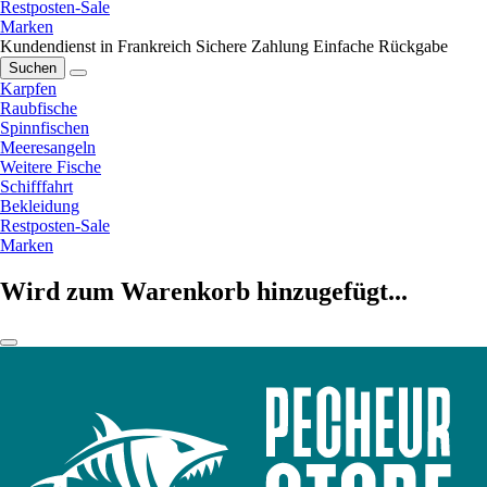
Restposten-Sale
Marken
Kundendienst in Frankreich
Sichere Zahlung
Einfache Rückgabe
Suchen
Karpfen
Raubfische
Spinnfischen
Meeresangeln
Weitere Fische
Schifffahrt
Bekleidung
Restposten-Sale
Marken
Wird zum Warenkorb hinzugefügt...