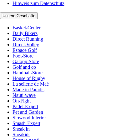
Hinweis zum Datenschutz
Unsere Geschäfte
Basket-Center
Daily Bikers
Direct Running
Direct-Volley
Espace Golf
Foot-Store
Galopp-Store
Golf and co
Handball-Store
House of Rugby
La sellerie de Maé
Made in Paradis
Nauti-wave
On-Fight
Padel-Expert
Pet and Garden
Slowood Interior
Smash-Expert
Sneak'In
Sneakids