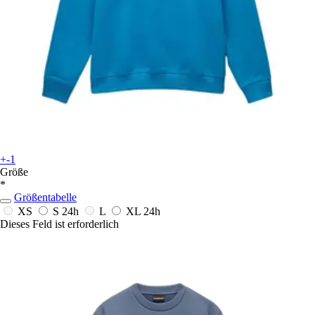
+-1
Größe
*
Größentabelle
XS
S
24h
L
XL
24h
Dieses Feld ist erforderlich