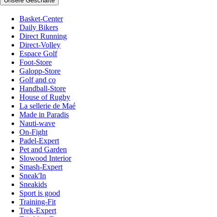
Unsere Geschäfte
Basket-Center
Daily Bikers
Direct Running
Direct-Volley
Espace Golf
Foot-Store
Galopp-Store
Golf and co
Handball-Store
House of Rugby
La sellerie de Maé
Made in Paradis
Nauti-wave
On-Fight
Padel-Expert
Pet and Garden
Slowood Interior
Smash-Expert
Sneak'In
Sneakids
Sport is good
Training-Fit
Trek-Expert