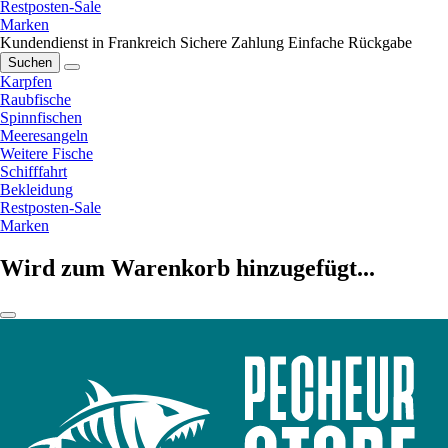
Restposten-Sale
Marken
Kundendienst in Frankreich
Sichere Zahlung
Einfache Rückgabe
Suchen
Karpfen
Raubfische
Spinnfischen
Meeresangeln
Weitere Fische
Schifffahrt
Bekleidung
Restposten-Sale
Marken
Wird zum Warenkorb hinzugefügt...