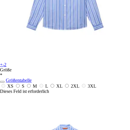
+-2
Größe
*
Größentabelle
XS
S
M
L
XL
2XL
3XL
Dieses Feld ist erforderlich