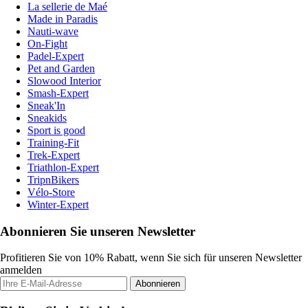
La sellerie de Maé
Made in Paradis
Nauti-wave
On-Fight
Padel-Expert
Pet and Garden
Slowood Interior
Smash-Expert
Sneak'In
Sneakids
Sport is good
Training-Fit
Trek-Expert
Triathlon-Expert
TripnBikers
Vélo-Store
Winter-Expert
Abonnieren Sie unseren Newsletter
Profitieren Sie von 10% Rabatt, wenn Sie sich für unseren Newsletter
anmelden
Abonnieren