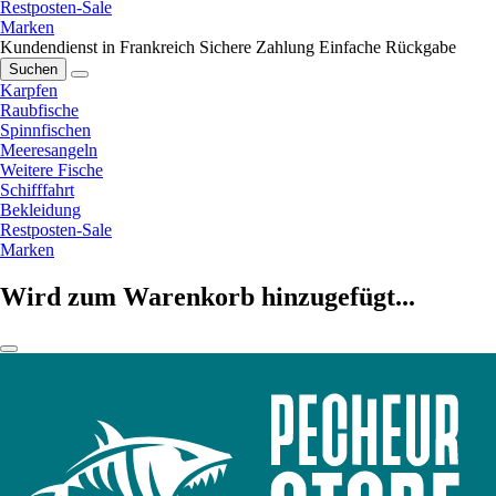
Restposten-Sale
Marken
Kundendienst in Frankreich
Sichere Zahlung
Einfache Rückgabe
Suchen
Karpfen
Raubfische
Spinnfischen
Meeresangeln
Weitere Fische
Schifffahrt
Bekleidung
Restposten-Sale
Marken
Wird zum Warenkorb hinzugefügt...