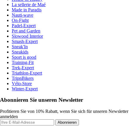
La sellerie de Maé
Made in Paradis
Nauti-wave
On-Fight
Padel-Expert
Pet and Garden
Slowood Interior
Smash-Expert
Sneak'In
Sneakids
Sport is good
Training-Fit
Trek-Expert
Triathlon-Expert
TripnBikers
Vélo-Store
Winter-Expert
Abonnieren Sie unseren Newsletter
Profitieren Sie von 10% Rabatt, wenn Sie sich für unseren Newsletter
anmelden
Abonnieren