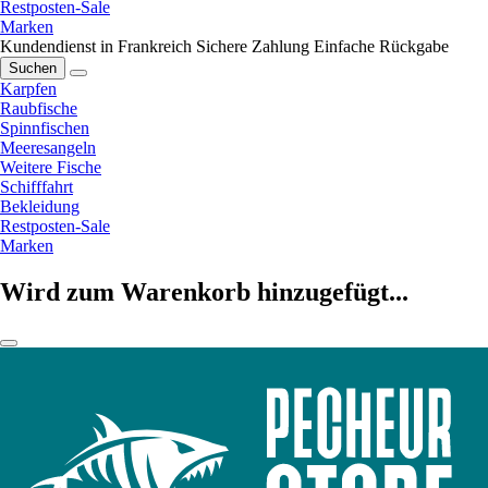
Restposten-Sale
Marken
Kundendienst in Frankreich
Sichere Zahlung
Einfache Rückgabe
Suchen
Karpfen
Raubfische
Spinnfischen
Meeresangeln
Weitere Fische
Schifffahrt
Bekleidung
Restposten-Sale
Marken
Wird zum Warenkorb hinzugefügt...