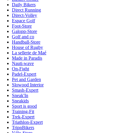
Daily Bikers
Direct Running
Direct-Volley
Espace Golf
Foot-Store
Galopp-Store
Golf and co
Handball-Store
House of Rugby
La sellerie de Maé
Made in Paradis
Nauti-wave
On-Fight
Padel-Expert
Pet and Garden
Slowood Interior
Smash-Expert
Sneak'In
Sneakids
Sport is good
Training-Fit
Trek-Expert
Triathlon-Expert
TripnBikers
Vélo-Store