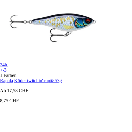
24h
+-3
1 Farben
Rapala
Köder twitchin' rap® 53g
Ab
17,58 CHF
8,75 CHF