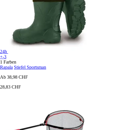
24h
+-3
1 Farben
Rapala
Stiefel Sportsman
Ab
38,98 CHF
28,83 CHF