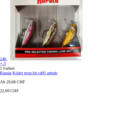
24h
+-3
1 Farben
Rapala
Köder trout kit cd05 artistic
Ab
29,68 CHF
22,69 CHF