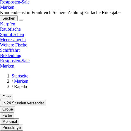
Restposten-Sale
Marken
Kundendienst in Frankreich
Sichere Zahlung
Einfache Rückgabe
Suchen
Karpfen
Raubfische
Spinnfischen
Meeresangeln
Weitere Fische
Schifffahrt
Bekleidung
Restposten-Sale
Marken
Startseite
/
Marken
/
Rapala
Filter
In 24 Stunden versendet
Größe
Farbe
Merkmal
Produkttyp