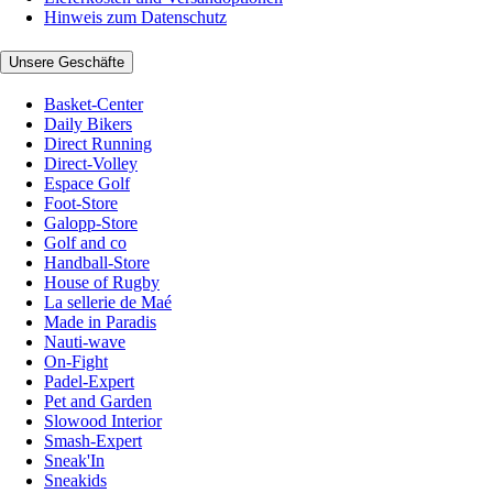
Hinweis zum Datenschutz
Unsere Geschäfte
Basket-Center
Daily Bikers
Direct Running
Direct-Volley
Espace Golf
Foot-Store
Galopp-Store
Golf and co
Handball-Store
House of Rugby
La sellerie de Maé
Made in Paradis
Nauti-wave
On-Fight
Padel-Expert
Pet and Garden
Slowood Interior
Smash-Expert
Sneak'In
Sneakids