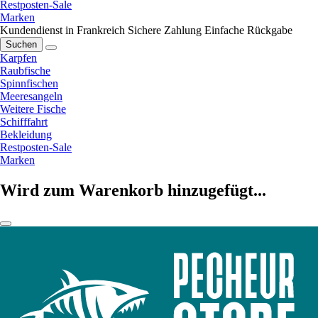
Restposten-Sale
Marken
Kundendienst in Frankreich
Sichere Zahlung
Einfache Rückgabe
Suchen
Karpfen
Raubfische
Spinnfischen
Meeresangeln
Weitere Fische
Schifffahrt
Bekleidung
Restposten-Sale
Marken
Wird zum Warenkorb hinzugefügt...