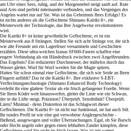
am Ufer eines Sees, ruhig, und der Morgennebel steigt sanft auf. Rute
und Arm sind perfekt miteinander verbunden, und das Vergnügen des
Angelns wartet nur auf Sie. Was ist das Geheimnis Ihres Erfolgs? Es
ist nichts anderes als die Geflochtene Shimano Kairiki 8+, ein
Meisterwerk der Technologie, das Ihre Angelweise revolutionieren
wird.
Die Kairiki 8+ ist keine gewöhnliche Geflochtene, es ist ein
Meisterwerk aus 8 Strängen. Stellen Sie sich acht Stränge vor, die sich
wie alte Freunde um ein Lagerfeuer versammeln und Geschichten
erzählen. Diese ultra-weichen Izanas SF600-Fasern schaffen eine
engere Verbindung als ein Händedruck zwischen zwei Angelfreunden.
Das Ergebnis? Ein reduzierter Durchmesser, der mühelos durch das
Wasser gleitet. Wurf für Wurf werden Sie die Magie spüren.
Hatten Sie schon einmal eine Geflochtene, die sich wie Seide an Ihren
Fingern anfühlt? Das ist die Kairiki 8+. Ihre exklusive S-EBT-
Verflechtungstechnologie (Shimano Enhanced Body Technology)
verleiht ihr eine glattere Textur als ein frisch gefangener Forelle. Wenn
Sie Ihren Köder weit hinauswerfen, gleitet die Linie wie ein Schwan,
der in die Lüfte steigt. Präzision? Überprüft. Sensibilität? Überprüft.
Lärm? Minimal - denn Diskretion ist das Schlagwort dieser
Geflochtenen. Die Kairiki 8+ ist nicht nur funktional, sie hat auch Stil.
Ihr rundes Profil ist wie eine gut verwobene Anglergeschichte -
fließend, ausgewogen und voller Überraschungen. Egal, ob Sie Barsch
oder Hecht angeln oder gegen einen lebhaften Zander kämpfen, diese
Geflochtene wird Sie nicht im Stich lassen. Was ist mit weiten