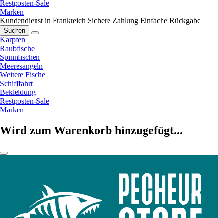
Restposten-Sale
Marken
Kundendienst in Frankreich
Sichere Zahlung
Einfache Rückgabe
Suchen
Karpfen
Raubfische
Spinnfischen
Meeresangeln
Weitere Fische
Schifffahrt
Bekleidung
Restposten-Sale
Marken
Wird zum Warenkorb hinzugefügt...