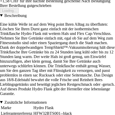
+1,58 CHF
für Ihre nächste Bestellung geschenkt
Nach Bestätigung
Ihrer Bestellung gutgeschrieben
Loading...
Beschreibung
Eine kühle Welle ist auf dem Weg point Ihren Alltag zu überfluten:
Löschen Sie Ihren Durst ganz einfach mit der isothermischen
Trinkflasche Hydro Flask mit weitem Hals und Flex Cap-Verschluss.
Nehmen Sie Ihre Getränke einfach mit, egal ob Sie auf dem Weg zum
Fitnessstudio sind oder einen Spaziergang durch die Stadt machen.
Dank der doppelwandigen TempShield™-Vakuumisolierung hält diese
Trinkflasche Ihre Getränke bis zu 24 Stunden lang kühl oder bis zu 12
Stunden lang warm. Der weite Hals ist groß genug, um Eiswürfel
hinzuzufügen, aber klein genug, damit Sie Ihre Getränke auch
unterwegs schlürfen können. Die Trinkflasche enthält genug Wasser,
um Sie den ganzen Tag über mit Flüssigkeit zu versorgen, und passt
problemlos in einen sac Rucksack oder eine Seitentasche. Das Design
aus 18/8-Edelstahl bewahrt die volle Frische und Reinheit Ihres
Lieblingsgetränks und beseitigt jeglichen Restgeschmack oder -geruch.
Auf dieses Produkt Hydro Flask gibt der Hersteller eine lebenslange
Garantie.
Zusätzliche Informationen
Marke
Hydro Flask
Lieferantenreferenz
HFW32BTS001--black