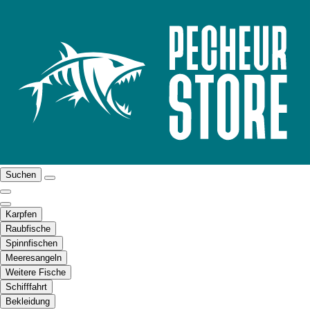
Suchen
Karpfen
Raubfische
Spinnfischen
Meeresangeln
Weitere Fische
Schifffahrt
Bekleidung