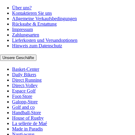
Über uns?
Kontaktieren Sie uns
Allgemeine Verkaufsbedingungen
Rückgabe & Erstattung
Impressum
Zahlungsarten
Lieferkosten und Versandoptionen
Hinweis zum Datenschutz
Unsere Geschäfte
Basket-Center
Daily Bikers
Direct Running
Direct-Volley
Espace Golf
Foot-Store
Galopp-Store
Golf and co
Handball-Store
House of Rugby
La sellerie de Maé
Made in Paradis
Nauti-wave