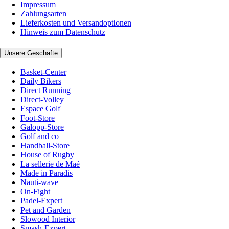
Impressum
Zahlungsarten
Lieferkosten und Versandoptionen
Hinweis zum Datenschutz
Unsere Geschäfte
Basket-Center
Daily Bikers
Direct Running
Direct-Volley
Espace Golf
Foot-Store
Galopp-Store
Golf and co
Handball-Store
House of Rugby
La sellerie de Maé
Made in Paradis
Nauti-wave
On-Fight
Padel-Expert
Pet and Garden
Slowood Interior
Smash-Expert