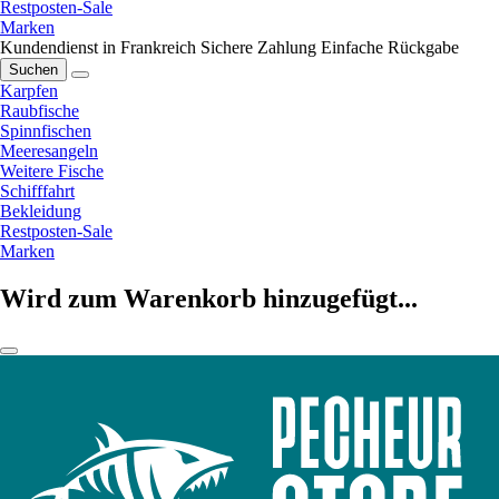
Restposten-Sale
Marken
Kundendienst in Frankreich
Sichere Zahlung
Einfache Rückgabe
Suchen
Karpfen
Raubfische
Spinnfischen
Meeresangeln
Weitere Fische
Schifffahrt
Bekleidung
Restposten-Sale
Marken
Wird zum Warenkorb hinzugefügt...