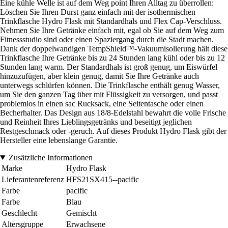
Eine kühle Welle ist auf dem Weg point Ihren Alltag zu überrollen:
Löschen Sie Ihren Durst ganz einfach mit der isothermischen
Trinkflasche Hydro Flask mit Standardhals und Flex Cap-Verschluss.
Nehmen Sie Ihre Getränke einfach mit, egal ob Sie auf dem Weg zum
Fitnessstudio sind oder einen Spaziergang durch die Stadt machen.
Dank der doppelwandigen TempShield™-Vakuumisolierung hält diese
Trinkflasche Ihre Getränke bis zu 24 Stunden lang kühl oder bis zu 12
Stunden lang warm. Der Standardhals ist groß genug, um Eiswürfel
hinzuzufügen, aber klein genug, damit Sie Ihre Getränke auch
unterwegs schlürfen können. Die Trinkflasche enthält genug Wasser,
um Sie den ganzen Tag über mit Flüssigkeit zu versorgen, und passt
problemlos in einen sac Rucksack, eine Seitentasche oder einen
Becherhalter. Das Design aus 18/8-Edelstahl bewahrt die volle Frische
und Reinheit Ihres Lieblingsgetränks und beseitigt jeglichen
Restgeschmack oder -geruch. Auf dieses Produkt Hydro Flask gibt der
Hersteller eine lebenslange Garantie.
Zusätzliche Informationen
Marke
Hydro Flask
Lieferantenreferenz
HFS21SX415--pacific
Farbe
pacific
Farbe
Blau
Geschlecht
Gemischt
Altersgruppe
Erwachsene