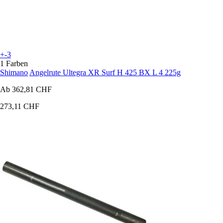
+-3
1 Farben
Shimano
Angelrute Ultegra XR Surf H 425 BX L 4 225g
Ab
362,81 CHF
273,11 CHF