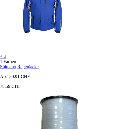
+-3
1 Farben
Shimano
Regenjacke
Ab
120,91 CHF
78,59 CHF