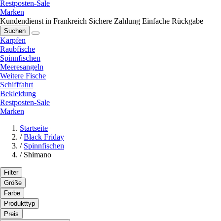
Restposten-Sale
Marken
Kundendienst in Frankreich
Sichere Zahlung
Einfache Rückgabe
Suchen
Karpfen
Raubfische
Spinnfischen
Meeresangeln
Weitere Fische
Schifffahrt
Bekleidung
Restposten-Sale
Marken
Startseite
/
Black Friday
/
Spinnfischen
/
Shimano
Filter
Größe
Farbe
Produkttyp
Preis