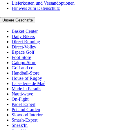
Lieferkosten und Versandoptionen
Hinweis zum Datenschutz
Unsere Geschäfte
Basket-Center
Daily Bikers
Direct Running
Direct-Volley
Espace Golf
Foot-Store
Galopp-Store
Golf and co
Handball-Store
House of Rugby
La sellerie de Maé
Made in Paradis
Nauti-wave
On-Fight
Padel-Expert
Pet and Garden
Slowood Interior
Smash-Expert
Sneak'In