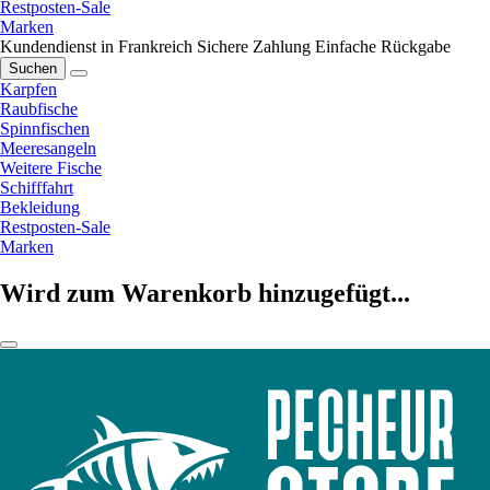
Restposten-Sale
Marken
Kundendienst in Frankreich
Sichere Zahlung
Einfache Rückgabe
Suchen
Karpfen
Raubfische
Spinnfischen
Meeresangeln
Weitere Fische
Schifffahrt
Bekleidung
Restposten-Sale
Marken
Wird zum Warenkorb hinzugefügt...