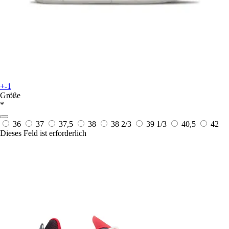
+-1
Größe
*
36
37
37,5
38
38 2/3
39 1/3
40,5
42
Dieses Feld ist erforderlich