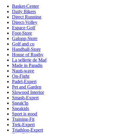
Basket-Center
Daily Bikers
Direct Running
Direct-Volley
Espace Golf
Foot-Store
Galopp-Store
Golf and co
Handball-Store
House of Rugby
La sellerie de Maé
Made in Paradis
Nauti-wave
On-Fight
Padel-Expert
Pet and Garden
Slowood Interior
Smash-Expert
Sneak'In
Sneakids
Sport is good
Training-Fit
Trek-Expert
Triathlon-Expert