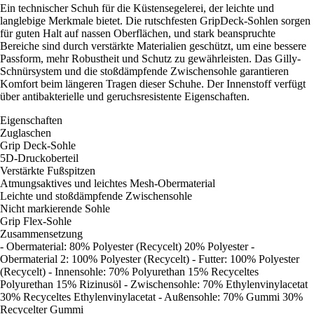
Ein technischer Schuh für die Küstensegelerei, der leichte und
langlebige Merkmale bietet. Die rutschfesten GripDeck-Sohlen sorgen
für guten Halt auf nassen Oberflächen, und stark beanspruchte
Bereiche sind durch verstärkte Materialien geschützt, um eine bessere
Passform, mehr Robustheit und Schutz zu gewährleisten. Das Gilly-
Schnürsystem und die stoßdämpfende Zwischensohle garantieren
Komfort beim längeren Tragen dieser Schuhe. Der Innenstoff verfügt
über antibakterielle und geruchsresistente Eigenschaften.
Eigenschaften
Zuglaschen
Grip Deck-Sohle
5D-Druckoberteil
Verstärkte Fußspitzen
Atmungsaktives und leichtes Mesh-Obermaterial
Leichte und stoßdämpfende Zwischensohle
Nicht markierende Sohle
Grip Flex-Sohle
Zusammensetzung
- Obermaterial: 80% Polyester (Recycelt) 20% Polyester -
Obermaterial 2: 100% Polyester (Recycelt) - Futter: 100% Polyester
(Recycelt) - Innensohle: 70% Polyurethan 15% Recyceltes
Polyurethan 15% Rizinusöl - Zwischensohle: 70% Ethylenvinylacetat
30% Recyceltes Ethylenvinylacetat - Außensohle: 70% Gummi 30%
Recycelter Gummi