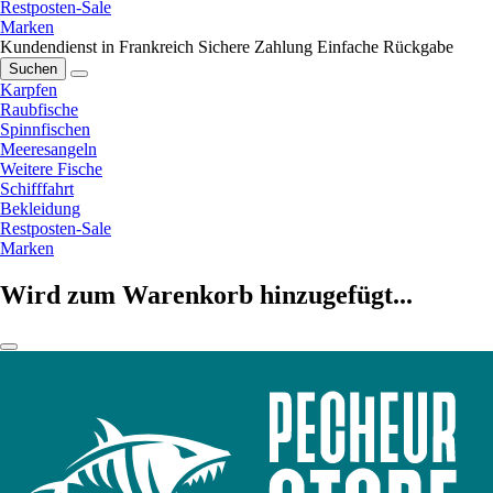
Restposten-Sale
Marken
Kundendienst in Frankreich
Sichere Zahlung
Einfache Rückgabe
Suchen
Karpfen
Raubfische
Spinnfischen
Meeresangeln
Weitere Fische
Schifffahrt
Bekleidung
Restposten-Sale
Marken
Wird zum Warenkorb hinzugefügt...