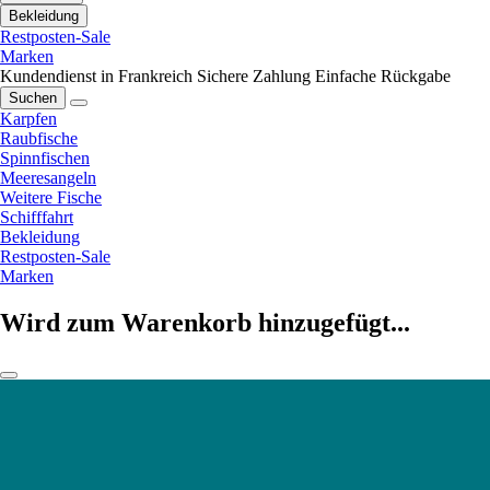
Bekleidung
Restposten-Sale
Marken
Kundendienst in Frankreich
Sichere Zahlung
Einfache Rückgabe
Suchen
Karpfen
Raubfische
Spinnfischen
Meeresangeln
Weitere Fische
Schifffahrt
Bekleidung
Restposten-Sale
Marken
Wird zum Warenkorb hinzugefügt...