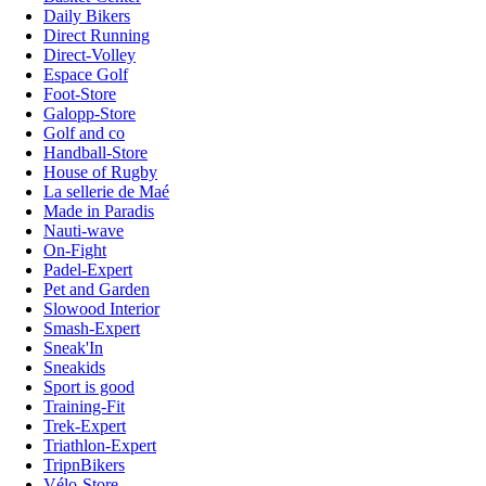
Daily Bikers
Direct Running
Direct-Volley
Espace Golf
Foot-Store
Galopp-Store
Golf and co
Handball-Store
House of Rugby
La sellerie de Maé
Made in Paradis
Nauti-wave
On-Fight
Padel-Expert
Pet and Garden
Slowood Interior
Smash-Expert
Sneak'In
Sneakids
Sport is good
Training-Fit
Trek-Expert
Triathlon-Expert
TripnBikers
Vélo-Store