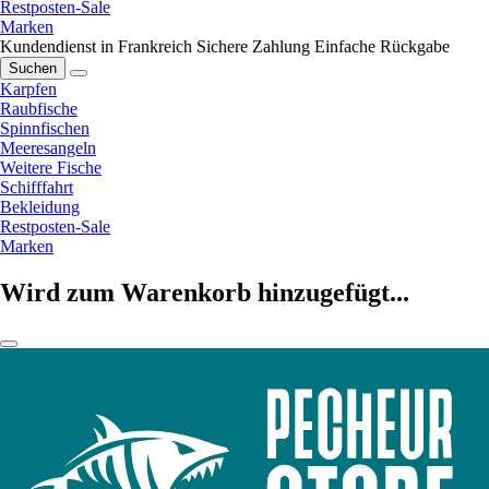
Restposten-Sale
Marken
Kundendienst in Frankreich
Sichere Zahlung
Einfache Rückgabe
Suchen
Karpfen
Raubfische
Spinnfischen
Meeresangeln
Weitere Fische
Schifffahrt
Bekleidung
Restposten-Sale
Marken
Wird zum Warenkorb hinzugefügt...