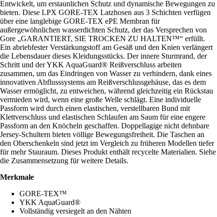
Entwickelt, um erstaunlichen Schutz und dynamische Bewegungen zu
bieten. Diese LPX GORE-TEX Latzhosen aus 3 Schichten verfügen
über eine langlebige GORE-TEX ePE Membran für
außergewöhnlichen wasserdichten Schutz, der das Versprechen von
Gore „GARANTIERT, SIE TROCKEN ZU HALTEN™“ erfüllt.
Ein abriebfester Verstärkungstoff am Gesäß und den Knien verlängert
die Lebensdauer dieses Kleidungsstücks. Der innere Sturmrand, der
Schritt und der YKK AquaGuard® Reißverschluss arbeiten
zusammen, um das Eindringen von Wasser zu verhindern, dank eines
innovativen Abflusssystems am Reißverschlussgehäuse, das es dem
Wasser ermöglicht, zu entweichen, während gleichzeitig ein Rückstau
vermieden wird, wenn eine große Welle schlägt. Eine individuelle
Passform wird durch einen elastischen, verstellbaren Bund mit
Klettverschluss und elastischen Schlaufen am Saum für eine engere
Passform an den Knöcheln geschaffen. Doppellagige nicht dehnbare
Jersey-Schultern bieten völlige Bewegungsfreiheit. Die Taschen an
den Oberschenkeln sind jetzt im Vergleich zu früheren Modellen tiefer
für mehr Stauraum. Dieses Produkt enthält recycelte Materialien. Siehe
die Zusammensetzung für weitere Details.
Merkmale
GORE-TEX™
YKK AquaGuard®
Vollständig versiegelt an den Nähten