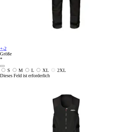
+-2
Größe
*
S
M
L
XL
2XL
Dieses Feld ist erforderlich