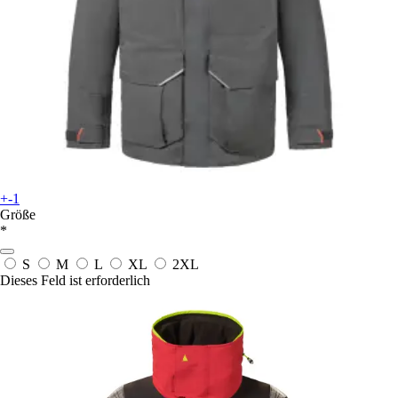
+-1
Größe
*
S
M
L
XL
2XL
Dieses Feld ist erforderlich