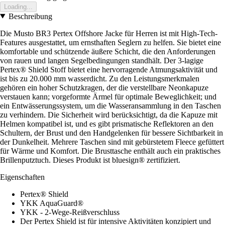
Loading...
Beschreibung
Die Musto BR3 Pertex Offshore Jacke für Herren ist mit High-Tech-
Features ausgestattet, um ernsthaften Seglern zu helfen. Sie bietet eine
komfortable und schützende äußere Schicht, die den Anforderungen
von rauen und langen Segelbedingungen standhält. Der 3-lagige
Pertex® Shield Stoff bietet eine hervorragende Atmungsaktivität und
ist bis zu 20.000 mm wasserdicht. Zu den Leistungsmerkmalen
gehören ein hoher Schutzkragen, der die verstellbare Neonkapuze
verstauen kann; vorgeformte Ärmel für optimale Beweglichkeit; und
ein Entwässerungssystem, um die Wasseransammlung in den Taschen
zu verhindern. Die Sicherheit wird berücksichtigt, da die Kapuze mit
Helmen kompatibel ist, und es gibt prismatische Reflektoren an den
Schultern, der Brust und den Handgelenken für bessere Sichtbarkeit in
der Dunkelheit. Mehrere Taschen sind mit gebürstetem Fleece gefüttert
für Wärme und Komfort. Die Brusttasche enthält auch ein praktisches
Brillenputztuch. Dieses Produkt ist bluesign® zertifiziert.
Eigenschaften
Pertex® Shield
YKK AquaGuard®
YKK - 2-Wege-Reißverschluss
Der Pertex Shield ist für intensive Aktivitäten konzipiert und