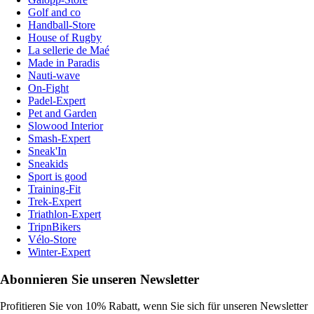
Golf and co
Handball-Store
House of Rugby
La sellerie de Maé
Made in Paradis
Nauti-wave
On-Fight
Padel-Expert
Pet and Garden
Slowood Interior
Smash-Expert
Sneak'In
Sneakids
Sport is good
Training-Fit
Trek-Expert
Triathlon-Expert
TripnBikers
Vélo-Store
Winter-Expert
Abonnieren Sie unseren Newsletter
Profitieren Sie von 10% Rabatt, wenn Sie sich für unseren Newsletter