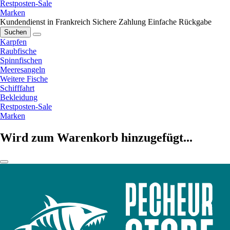
Restposten-Sale
Marken
Kundendienst in Frankreich
Sichere Zahlung
Einfache Rückgabe
Suchen
Karpfen
Raubfische
Spinnfischen
Meeresangeln
Weitere Fische
Schifffahrt
Bekleidung
Restposten-Sale
Marken
Wird zum Warenkorb hinzugefügt...