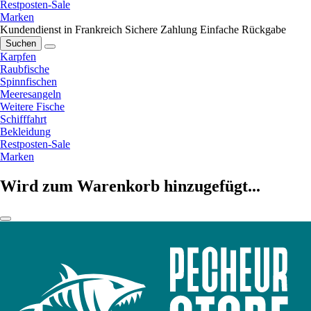
Restposten-Sale
Marken
Kundendienst in Frankreich
Sichere Zahlung
Einfache Rückgabe
Suchen
Karpfen
Raubfische
Spinnfischen
Meeresangeln
Weitere Fische
Schifffahrt
Bekleidung
Restposten-Sale
Marken
Wird zum Warenkorb hinzugefügt...