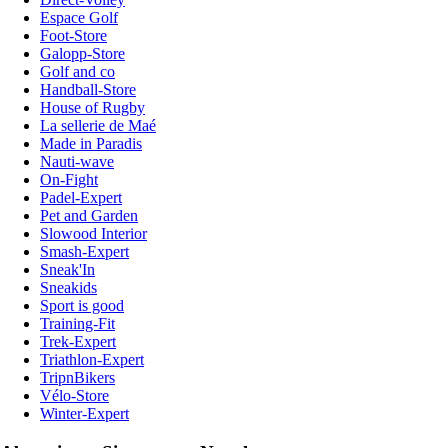
Espace Golf
Foot-Store
Galopp-Store
Golf and co
Handball-Store
House of Rugby
La sellerie de Maé
Made in Paradis
Nauti-wave
On-Fight
Padel-Expert
Pet and Garden
Slowood Interior
Smash-Expert
Sneak'In
Sneakids
Sport is good
Training-Fit
Trek-Expert
Triathlon-Expert
TripnBikers
Vélo-Store
Winter-Expert