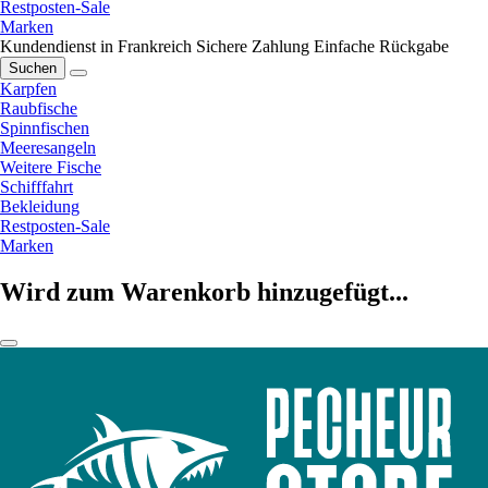
Restposten-Sale
Marken
Kundendienst in Frankreich
Sichere Zahlung
Einfache Rückgabe
Suchen
Karpfen
Raubfische
Spinnfischen
Meeresangeln
Weitere Fische
Schifffahrt
Bekleidung
Restposten-Sale
Marken
Wird zum Warenkorb hinzugefügt...