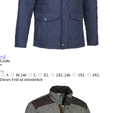
+-1
Größe
*
S
M
24h
L
XL
2XL
24h
3XL
4XL
Dieses Feld ist erforderlich