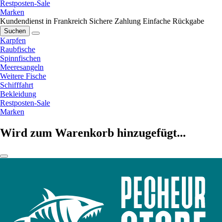
Restposten-Sale
Marken
Kundendienst in Frankreich
Sichere Zahlung
Einfache Rückgabe
Suchen
Karpfen
Raubfische
Spinnfischen
Meeresangeln
Weitere Fische
Schifffahrt
Bekleidung
Restposten-Sale
Marken
Wird zum Warenkorb hinzugefügt...