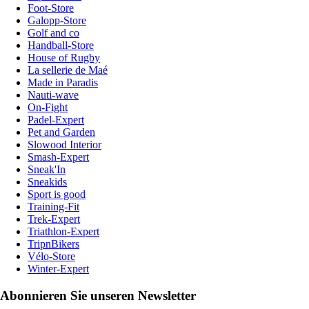
Foot-Store
Galopp-Store
Golf and co
Handball-Store
House of Rugby
La sellerie de Maé
Made in Paradis
Nauti-wave
On-Fight
Padel-Expert
Pet and Garden
Slowood Interior
Smash-Expert
Sneak'In
Sneakids
Sport is good
Training-Fit
Trek-Expert
Triathlon-Expert
TripnBikers
Vélo-Store
Winter-Expert
Abonnieren Sie unseren Newsletter