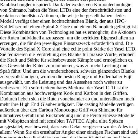
Raubfischangler inspiriert. Dank der exklusiven Karbontechnologie
von Shimano, haben die Yasei LTDs eine der fortschrittlichsten und
reaktionsschnellsten Aktionen, die wir je hergestellt haben. Jedes
Modell verfügt über einen hochtechnischen Blank, der aus HPC-
Kohlefaser mit einem Spiral X Core und einem Nanopitch gefertigt ist.
Diese Kombination von Technologien hat es ermöglicht, die Aktionen
der Ruten individuell anzupassen, um die perfekten Eigenschaften zu
erzeugen, die für den jeweiligen Einsatzzweck erforderlich sind. Die
Vorteile des Spiral X Core sind eine echte point Stärke der Yasei LTD.
Sie reduzieren die Verdrehung des Blanks für präzise Würfe, erhöhen
die Kraft und Stärke für selbstbewusste Kämpfe und ermöglichen es,
das Gewicht der Ruten zu minimieren, was zu mehr Leistung und
Spaß führt. Und um die wunderschönen, schwarz glänzenden Blanks
zu vervollständigen, wurden die besten Ringe und Rollenhalter Fuji
ausgewählt, um die Leistung und das Aussehen noch weiter zu
verbessern. Ein sofort erkennbares Merkmal der Yasei LTD ist die
Kombination aus hochwertigem Kork und Karbon in den Griffen.
Dadurch heben sich die Ruten voneinander ab und unterstützen noch
mehr ihre High-End-Glaubwürdigkeit. Die casting Modelle verfügen
außerdem über den Carbon Monocoque Griff von Shimano für
ultimatives Gefühl und Rückmeldung und die Perch Finesse Modelle
mit Vollspitzen sind mit sensiblen TAFTEC Alpha ultra Spitzen
ausgestattet, was beweist, dass kein Detail vergessen wurde. Alles in
allem: Wenn Sie ein ernsthafter Angler einer einzigen Fischart sind und
kompromisslose Perfektion suchen, die Ihren Fähigkeiten und Ihrer