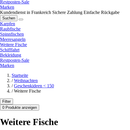
Restposten-Sale
Marken
Kundendienst in Frankreich
Sichere Zahlung
Einfache Rückgabe
Suchen
Karpfen
Raubfische
Spinnfischen
Meeresangeln
Weitere Fische
Schifffahrt
Bekleidung
Restposten-Sale
Marken
Startseite
/
Weihnachten
/
Geschenkideen < 150
/
Weitere Fische
Filter
0 Produkte anzeigen
Weitere Fische