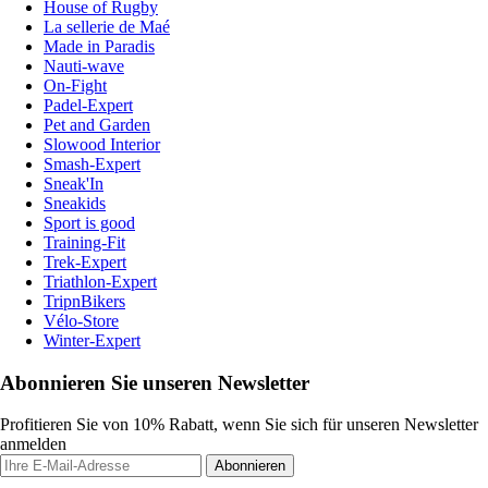
House of Rugby
La sellerie de Maé
Made in Paradis
Nauti-wave
On-Fight
Padel-Expert
Pet and Garden
Slowood Interior
Smash-Expert
Sneak'In
Sneakids
Sport is good
Training-Fit
Trek-Expert
Triathlon-Expert
TripnBikers
Vélo-Store
Winter-Expert
Abonnieren Sie unseren Newsletter
Profitieren Sie von 10% Rabatt, wenn Sie sich für unseren Newsletter
anmelden
Abonnieren