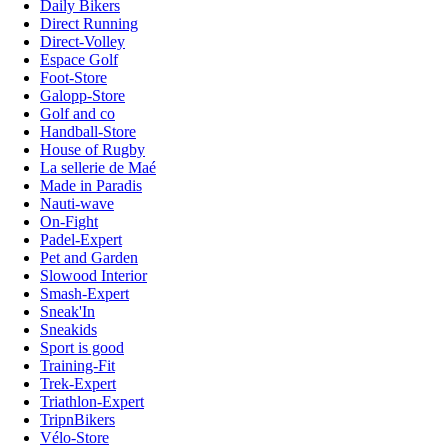
Daily Bikers
Direct Running
Direct-Volley
Espace Golf
Foot-Store
Galopp-Store
Golf and co
Handball-Store
House of Rugby
La sellerie de Maé
Made in Paradis
Nauti-wave
On-Fight
Padel-Expert
Pet and Garden
Slowood Interior
Smash-Expert
Sneak'In
Sneakids
Sport is good
Training-Fit
Trek-Expert
Triathlon-Expert
TripnBikers
Vélo-Store