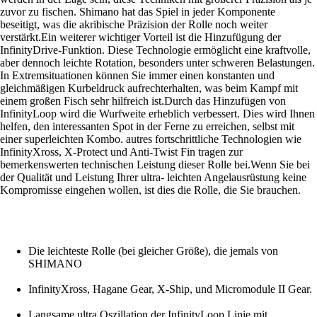
zuvor zu fischen. Shimano hat das Spiel in jeder Komponente
beseitigt, was die akribische Präzision der Rolle noch weiter
verstärkt.Ein weiterer wichtiger Vorteil ist die Hinzufügung der
InfinityDrive-Funktion. Diese Technologie ermöglicht eine kraftvolle,
aber dennoch leichte Rotation, besonders unter schweren Belastungen.
In Extremsituationen können Sie immer einen konstanten und
gleichmäßigen Kurbeldruck aufrechterhalten, was beim Kampf mit
einem großen Fisch sehr hilfreich ist.Durch das Hinzufügen von
InfinityLoop wird die Wurfweite erheblich verbessert. Dies wird Ihnen
helfen, den interessanten Spot in der Ferne zu erreichen, selbst mit
einer superleichten Kombo. autres fortschrittliche Technologien wie
InfinityXross, X-Protect und Anti-Twist Fin tragen zur
bemerkenswerten technischen Leistung dieser Rolle bei.Wenn Sie bei
der Qualität und Leistung Ihrer ultra- leichten Angelausrüstung keine
Kompromisse eingehen wollen, ist dies die Rolle, die Sie brauchen.
Die leichteste Rolle (bei gleicher Größe), die jemals von
SHIMANO
InfinityXross, Hagane Gear, X-Ship, und Micromodule II Gear.
Langsame ultra Oszillation der InfinityLoop Linie mit