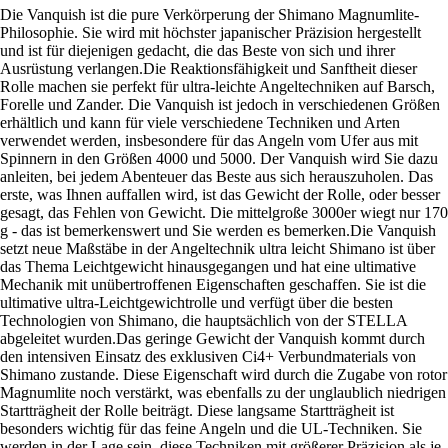
Die Vanquish ist die pure Verkörperung der Shimano Magnumlite-
Philosophie. Sie wird mit höchster japanischer Präzision hergestellt
und ist für diejenigen gedacht, die das Beste von sich und ihrer
Ausrüstung verlangen.Die Reaktionsfähigkeit und Sanftheit dieser
Rolle machen sie perfekt für ultra-leichte Angeltechniken auf Barsch,
Forelle und Zander. Die Vanquish ist jedoch in verschiedenen Größen
erhältlich und kann für viele verschiedene Techniken und Arten
verwendet werden, insbesondere für das Angeln vom Ufer aus mit
Spinnern in den Größen 4000 und 5000. Der Vanquish wird Sie dazu
anleiten, bei jedem Abenteuer das Beste aus sich herauszuholen. Das
erste, was Ihnen auffallen wird, ist das Gewicht der Rolle, oder besser
gesagt, das Fehlen von Gewicht. Die mittelgroße 3000er wiegt nur 170
g - das ist bemerkenswert und Sie werden es bemerken.Die Vanquish
setzt neue Maßstäbe in der Angeltechnik ultra leicht Shimano ist über
das Thema Leichtgewicht hinausgegangen und hat eine ultimative
Mechanik mit unübertroffenen Eigenschaften geschaffen. Sie ist die
ultimative ultra-Leichtgewichtrolle und verfügt über die besten
Technologien von Shimano, die hauptsächlich von der STELLA
abgeleitet wurden.Das geringe Gewicht der Vanquish kommt durch
den intensiven Einsatz des exklusiven Ci4+ Verbundmaterials von
Shimano zustande. Diese Eigenschaft wird durch die Zugabe von rotor
Magnumlite noch verstärkt, was ebenfalls zu der unglaublich niedrigen
Startträgheit der Rolle beiträgt. Diese langsame Startträgheit ist
besonders wichtig für das feine Angeln und die UL-Techniken. Sie
werden in der Lage sein, diese Techniken mit größerer Präzision als je