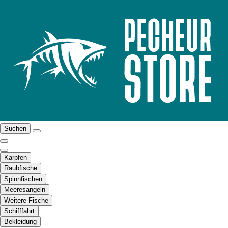
Suchen
Karpfen
Raubfische
Spinnfischen
Meeresangeln
Weitere Fische
Schifffahrt
Bekleidung