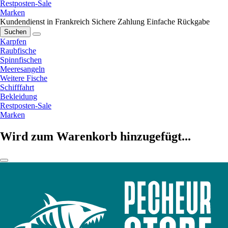
Restposten-Sale
Marken
Kundendienst in Frankreich
Sichere Zahlung
Einfache Rückgabe
Suchen
Karpfen
Raubfische
Spinnfischen
Meeresangeln
Weitere Fische
Schifffahrt
Bekleidung
Restposten-Sale
Marken
Wird zum Warenkorb hinzugefügt...