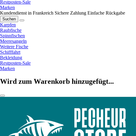
Restposten-Sale
Marken
Kundendienst in Frankreich
Sichere Zahlung
Einfache Rückgabe
Suchen
Karpfen
Raubfische
Spinnfischen
Meeresangeln
Weitere Fische
Schifffahrt
Bekleidung
Restposten-Sale
Marken
Wird zum Warenkorb hinzugefügt...