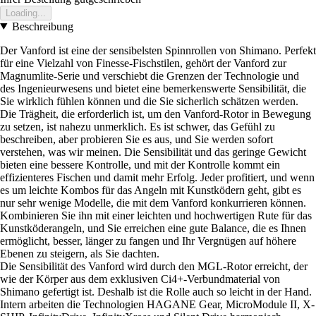
Loading...
Beschreibung
Der Vanford ist eine der sensibelsten Spinnrollen von Shimano. Perfekt
für eine Vielzahl von Finesse-Fischstilen, gehört der Vanford zur
Magnumlite-Serie und verschiebt die Grenzen der Technologie und
des Ingenieurwesens und bietet eine bemerkenswerte Sensibilität, die
Sie wirklich fühlen können und die Sie sicherlich schätzen werden.
Die Trägheit, die erforderlich ist, um den Vanford-Rotor in Bewegung
zu setzen, ist nahezu unmerklich. Es ist schwer, das Gefühl zu
beschreiben, aber probieren Sie es aus, und Sie werden sofort
verstehen, was wir meinen. Die Sensibilität und das geringe Gewicht
bieten eine bessere Kontrolle, und mit der Kontrolle kommt ein
effizienteres Fischen und damit mehr Erfolg. Jeder profitiert, und wenn
es um leichte Kombos für das Angeln mit Kunstködern geht, gibt es
nur sehr wenige Modelle, die mit dem Vanford konkurrieren können.
Kombinieren Sie ihn mit einer leichten und hochwertigen Rute für das
Kunstköderangeln, und Sie erreichen eine gute Balance, die es Ihnen
ermöglicht, besser, länger zu fangen und Ihr Vergnügen auf höhere
Ebenen zu steigern, als Sie dachten.
Die Sensibilität des Vanford wird durch den MGL-Rotor erreicht, der
wie der Körper aus dem exklusiven Ci4+-Verbundmaterial von
Shimano gefertigt ist. Deshalb ist die Rolle auch so leicht in der Hand.
Intern arbeiten die Technologien HAGANE Gear, MicroModule II, X-