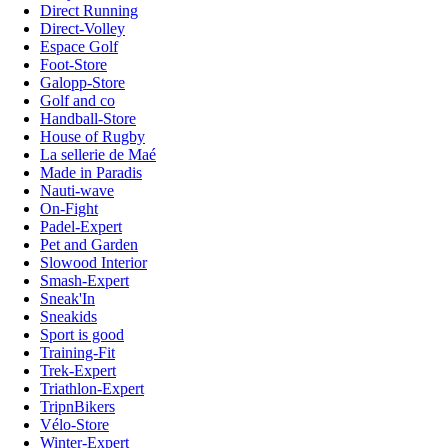
Direct Running
Direct-Volley
Espace Golf
Foot-Store
Galopp-Store
Golf and co
Handball-Store
House of Rugby
La sellerie de Maé
Made in Paradis
Nauti-wave
On-Fight
Padel-Expert
Pet and Garden
Slowood Interior
Smash-Expert
Sneak'In
Sneakids
Sport is good
Training-Fit
Trek-Expert
Triathlon-Expert
TripnBikers
Vélo-Store
Winter-Expert