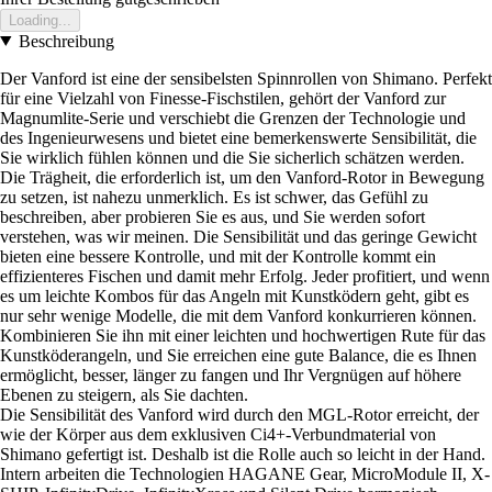
Loading...
Beschreibung
Der Vanford ist eine der sensibelsten Spinnrollen von Shimano. Perfekt
für eine Vielzahl von Finesse-Fischstilen, gehört der Vanford zur
Magnumlite-Serie und verschiebt die Grenzen der Technologie und
des Ingenieurwesens und bietet eine bemerkenswerte Sensibilität, die
Sie wirklich fühlen können und die Sie sicherlich schätzen werden.
Die Trägheit, die erforderlich ist, um den Vanford-Rotor in Bewegung
zu setzen, ist nahezu unmerklich. Es ist schwer, das Gefühl zu
beschreiben, aber probieren Sie es aus, und Sie werden sofort
verstehen, was wir meinen. Die Sensibilität und das geringe Gewicht
bieten eine bessere Kontrolle, und mit der Kontrolle kommt ein
effizienteres Fischen und damit mehr Erfolg. Jeder profitiert, und wenn
es um leichte Kombos für das Angeln mit Kunstködern geht, gibt es
nur sehr wenige Modelle, die mit dem Vanford konkurrieren können.
Kombinieren Sie ihn mit einer leichten und hochwertigen Rute für das
Kunstköderangeln, und Sie erreichen eine gute Balance, die es Ihnen
ermöglicht, besser, länger zu fangen und Ihr Vergnügen auf höhere
Ebenen zu steigern, als Sie dachten.
Die Sensibilität des Vanford wird durch den MGL-Rotor erreicht, der
wie der Körper aus dem exklusiven Ci4+-Verbundmaterial von
Shimano gefertigt ist. Deshalb ist die Rolle auch so leicht in der Hand.
Intern arbeiten die Technologien HAGANE Gear, MicroModule II, X-