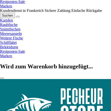
Restposten-Sale
Marken
Kundendienst in Frankreich
Sichere Zahlung
Einfache Rückgabe
Suchen
Karpfen
Raubfische
Spinnfischen
Meeresangeln
Weitere Fische
Schifffahrt
Bekleidung
Restposten-Sale
Marken
Wird zum Warenkorb hinzugefügt...