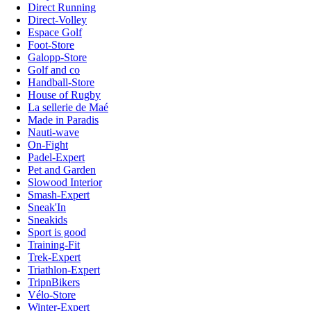
Direct Running
Direct-Volley
Espace Golf
Foot-Store
Galopp-Store
Golf and co
Handball-Store
House of Rugby
La sellerie de Maé
Made in Paradis
Nauti-wave
On-Fight
Padel-Expert
Pet and Garden
Slowood Interior
Smash-Expert
Sneak'In
Sneakids
Sport is good
Training-Fit
Trek-Expert
Triathlon-Expert
TripnBikers
Vélo-Store
Winter-Expert