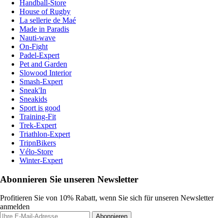
Handball-Store
House of Rugby
La sellerie de Maé
Made in Paradis
Nauti-wave
On-Fight
Padel-Expert
Pet and Garden
Slowood Interior
Smash-Expert
Sneak'In
Sneakids
Sport is good
Training-Fit
Trek-Expert
Triathlon-Expert
TripnBikers
Vélo-Store
Winter-Expert
Abonnieren Sie unseren Newsletter
Profitieren Sie von 10% Rabatt, wenn Sie sich für unseren Newsletter
anmelden
Abonnieren