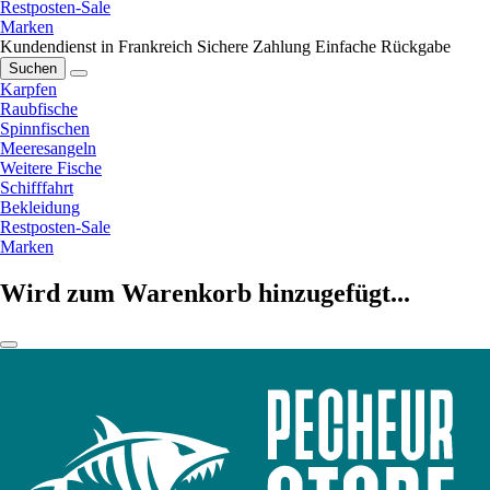
Restposten-Sale
Marken
Kundendienst in Frankreich
Sichere Zahlung
Einfache Rückgabe
Suchen
Karpfen
Raubfische
Spinnfischen
Meeresangeln
Weitere Fische
Schifffahrt
Bekleidung
Restposten-Sale
Marken
Wird zum Warenkorb hinzugefügt...