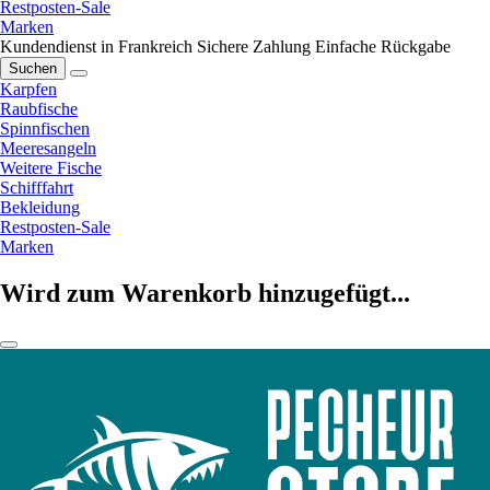
Restposten-Sale
Marken
Kundendienst in Frankreich
Sichere Zahlung
Einfache Rückgabe
Suchen
Karpfen
Raubfische
Spinnfischen
Meeresangeln
Weitere Fische
Schifffahrt
Bekleidung
Restposten-Sale
Marken
Wird zum Warenkorb hinzugefügt...