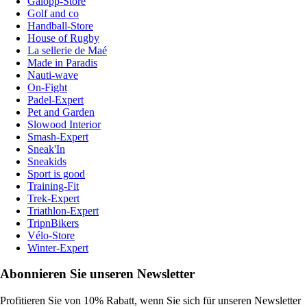
Galopp-Store
Golf and co
Handball-Store
House of Rugby
La sellerie de Maé
Made in Paradis
Nauti-wave
On-Fight
Padel-Expert
Pet and Garden
Slowood Interior
Smash-Expert
Sneak'In
Sneakids
Sport is good
Training-Fit
Trek-Expert
Triathlon-Expert
TripnBikers
Vélo-Store
Winter-Expert
Abonnieren Sie unseren Newsletter
Profitieren Sie von 10% Rabatt, wenn Sie sich für unseren Newsletter