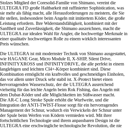
Stolzes Mitglied der Coresolid-Familie von Shimano, vereint die
ULTEGRA FD große Haltbarkeit mit raffinierter Sophistication, was
sie mehr als fähig macht, alle Herausforderungen zu meistern, die Sie
ihr stellen, insbesondere beim Angeln mit imitiertem Köder, die große
Leistung erfordern. Ihre Widerstandsfähigkeit, kombiniert mit der
Sanftheit und Zuverlässigkeit, die Shimano auszeichnen, macht die
ULTEGRA zur idealen Wahl für Angler, die hochwertige Merkmale in
einer qualitativ hochwertigen Rolle zu einem wirklich interessanten
Preis wünschen.
Die ULTEGRA ist mit modernster Technik von Shimano ausgestattet,
wie HAGANE Gear, Micro Module II, X-SHIP, Silent Drive,
INFINITYXROSS und INFINITYDRIVE, die alle perfekt in einem
langlebigen und leichten CI4+-Körper kombiniert sind. Diese
Kombination ermöglicht ein kraftvolles und geschmeidiges Einholen,
das vor allem unter Druck sehr stabil ist. X-Protect bietet einen
hervorragenden Wasserschutz, der die ULTEGRA ausreichend
vielseitig für das leichte Angeln beim Rok Fishing, das Angeln mit
dem Dubar-Köder und alle Möglichkeiten im Süßwasser macht.
Die AR-C Long Stroke Spule erhöht die Wurfweite, und die
Integration der ANTI-TWIST-Flosse sorgt für ein hervorragendes
Management der Schnur, wodurch ein Verwickeln der Schnur unter
der Spule beim Werfen von Ködern vermieden wird. Mit ihrer
fortschrittlichen Technologie und ihrem anpassbaren Design ist die
ULTEGRA eine erschwingliche technologische Revolution, die nie