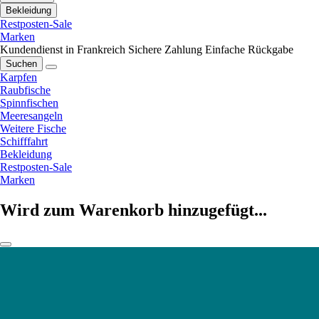
Bekleidung
Restposten-Sale
Marken
Kundendienst in Frankreich
Sichere Zahlung
Einfache Rückgabe
Suchen
Karpfen
Raubfische
Spinnfischen
Meeresangeln
Weitere Fische
Schifffahrt
Bekleidung
Restposten-Sale
Marken
Wird zum Warenkorb hinzugefügt...