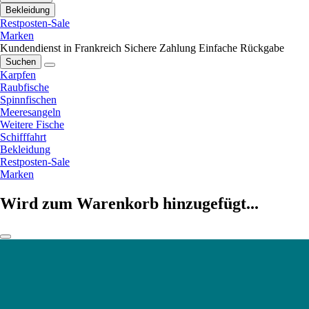
Bekleidung
Restposten-Sale
Marken
Kundendienst in Frankreich
Sichere Zahlung
Einfache Rückgabe
Suchen
Karpfen
Raubfische
Spinnfischen
Meeresangeln
Weitere Fische
Schifffahrt
Bekleidung
Restposten-Sale
Marken
Wird zum Warenkorb hinzugefügt...