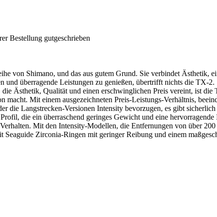
rer Bestellung gutgeschrieben
eihe von Shimano, und das aus gutem Grund. Sie verbindet Ästhetik, e
n und überragende Leistungen zu genießen, übertrifft nichts die TX-2.
ie Ästhetik, Qualität und einen erschwinglichen Preis vereint, ist die
ion macht. Mit einem ausgezeichneten Preis-Leistungs-Verhältnis, beei
r die Langstrecken-Versionen Intensity bevorzugen, es gibt sicherlich 
fil, die ein überraschend geringes Gewicht und eine hervorragende Ba
s Verhalten. Mit den Intensity-Modellen, die Entfernungen von über 20
 mit Seaguide Zirconia-Ringen mit geringer Reibung und einem maßgesc