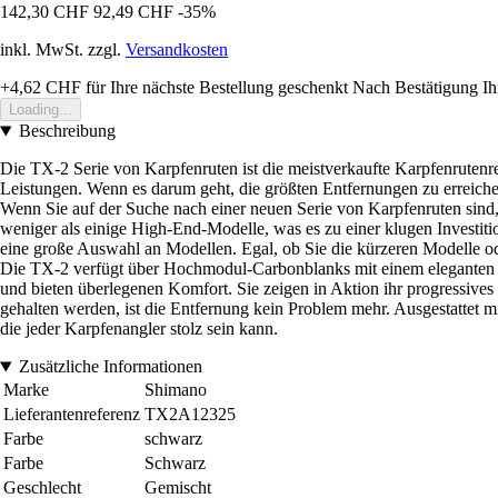
142,30 CHF
92,49 CHF
-35%
inkl. MwSt. zzgl.
Versandkosten
+4,62 CHF
für Ihre nächste Bestellung geschenkt
Nach Bestätigung Ih
Loading...
Beschreibung
Die TX-2 Serie von Karpfenruten ist die meistverkaufte Karpfenrutenr
Leistungen. Wenn es darum geht, die größten Entfernungen zu erreiche
Wenn Sie auf der Suche nach einer neuen Serie von Karpfenruten sind, d
weniger als einige High-End-Modelle, was es zu einer klugen Investit
eine große Auswahl an Modellen. Egal, ob Sie die kürzeren Modelle ode
Die TX-2 verfügt über Hochmodul-Carbonblanks mit einem eleganten Pro
und bieten überlegenen Komfort. Sie zeigen in Aktion ihr progressive
gehalten werden, ist die Entfernung kein Problem mehr. Ausgestattet
die jeder Karpfenangler stolz sein kann.
Zusätzliche Informationen
Marke
Shimano
Lieferantenreferenz
TX2A12325
Farbe
schwarz
Farbe
Schwarz
Geschlecht
Gemischt