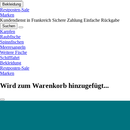
Bekleidung
Restposten-Sale
Marken
Kundendienst in Frankreich
Sichere Zahlung
Einfache Rückgabe
Suchen
Karpfen
Raubfische
Spinnfischen
Meeresangeln
Weitere Fische
Schifffahrt
Bekleidung
Restposten-Sale
Marken
Wird zum Warenkorb hinzugefügt...