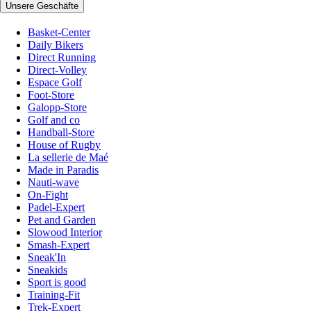
Unsere Geschäfte
Basket-Center
Daily Bikers
Direct Running
Direct-Volley
Espace Golf
Foot-Store
Galopp-Store
Golf and co
Handball-Store
House of Rugby
La sellerie de Maé
Made in Paradis
Nauti-wave
On-Fight
Padel-Expert
Pet and Garden
Slowood Interior
Smash-Expert
Sneak'In
Sneakids
Sport is good
Training-Fit
Trek-Expert