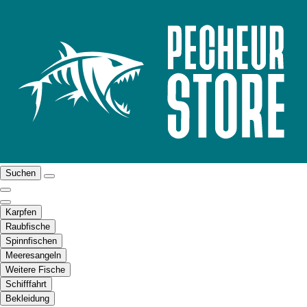
Suchen
Karpfen
Raubfische
Spinnfischen
Meeresangeln
Weitere Fische
Schifffahrt
Bekleidung