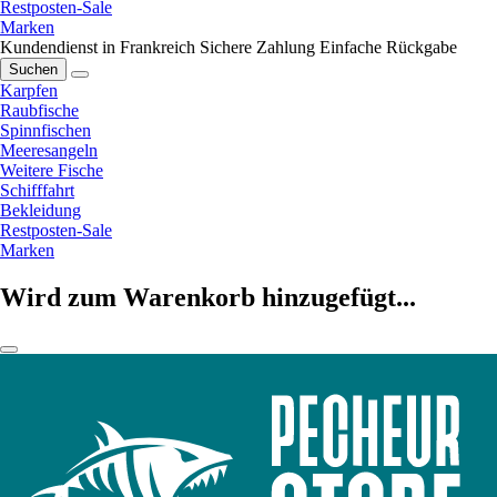
Restposten-Sale
Marken
Kundendienst in Frankreich
Sichere Zahlung
Einfache Rückgabe
Suchen
Karpfen
Raubfische
Spinnfischen
Meeresangeln
Weitere Fische
Schifffahrt
Bekleidung
Restposten-Sale
Marken
Wird zum Warenkorb hinzugefügt...