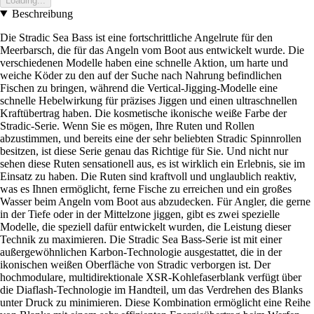
Loading...
Beschreibung
Die Stradic Sea Bass ist eine fortschrittliche Angelrute für den
Meerbarsch, die für das Angeln vom Boot aus entwickelt wurde. Die
verschiedenen Modelle haben eine schnelle Aktion, um harte und
weiche Köder zu den auf der Suche nach Nahrung befindlichen
Fischen zu bringen, während die Vertical-Jigging-Modelle eine
schnelle Hebelwirkung für präzises Jiggen und einen ultraschnellen
Kraftübertrag haben. Die kosmetische ikonische weiße Farbe der
Stradic-Serie. Wenn Sie es mögen, Ihre Ruten und Rollen
abzustimmen, und bereits eine der sehr beliebten Stradic Spinnrollen
besitzen, ist diese Serie genau das Richtige für Sie. Und nicht nur
sehen diese Ruten sensationell aus, es ist wirklich ein Erlebnis, sie im
Einsatz zu haben. Die Ruten sind kraftvoll und unglaublich reaktiv,
was es Ihnen ermöglicht, ferne Fische zu erreichen und ein großes
Wasser beim Angeln vom Boot aus abzudecken. Für Angler, die gerne
in der Tiefe oder in der Mittelzone jiggen, gibt es zwei spezielle
Modelle, die speziell dafür entwickelt wurden, die Leistung dieser
Technik zu maximieren. Die Stradic Sea Bass-Serie ist mit einer
außergewöhnlichen Karbon-Technologie ausgestattet, die in der
ikonischen weißen Oberfläche von Stradic verborgen ist. Der
hochmodulare, multidirektionale XSR-Kohlefaserblank verfügt über
die Diaflash-Technologie im Handteil, um das Verdrehen des Blanks
unter Druck zu minimieren. Diese Kombination ermöglicht eine Reihe