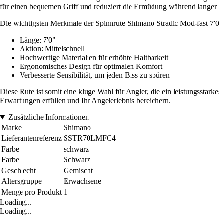
für einen bequemen Griff und reduziert die Ermüdung während langer
Die wichtigsten Merkmale der Spinnrute Shimano Stradic Mod-fast 7'0
Länge: 7'0"
Aktion: Mittelschnell
Hochwertige Materialien für erhöhte Haltbarkeit
Ergonomisches Design für optimalen Komfort
Verbesserte Sensibilität, um jeden Biss zu spüren
Diese Rute ist somit eine kluge Wahl für Angler, die ein leistungsstar
Erwartungen erfüllen und Ihr Angelerlebnis bereichern.
Zusätzliche Informationen
Marke
Shimano
Lieferantenreferenz
SSTR70LMFC4
Farbe
schwarz
Farbe
Schwarz
Geschlecht
Gemischt
Altersgruppe
Erwachsene
Menge pro Produkt
1
Loading...
Loading...