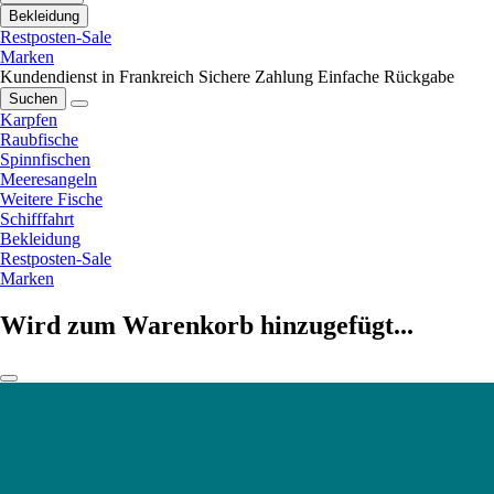
Bekleidung
Restposten-Sale
Marken
Kundendienst in Frankreich
Sichere Zahlung
Einfache Rückgabe
Suchen
Karpfen
Raubfische
Spinnfischen
Meeresangeln
Weitere Fische
Schifffahrt
Bekleidung
Restposten-Sale
Marken
Wird zum Warenkorb hinzugefügt...