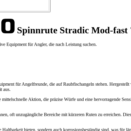
Spinnrute Stradic Mod-fast 
ive Equipment für Angler, die nach Leistung suchen.
quipment für Angelfreunde, die auf Raubfischangeln stehen. Hergestel
t aus.
ine mittelschnelle Aktion, die präzise Würfe und eine hervorragende Se
hnen, oft unzugängliche Bereiche mit kürzeren Ruten zu erreichen. Die
e Haltbarkeit bieten, sondern auch korrosionsbeständig sind, was für lä