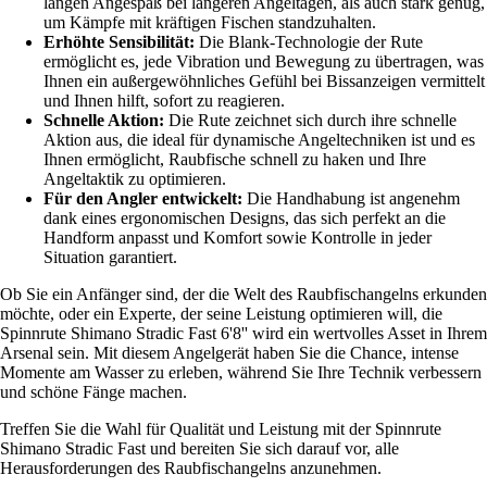
langen Angespaß bei längeren Angeltagen, als auch stark genug,
um Kämpfe mit kräftigen Fischen standzuhalten.
Erhöhte Sensibilität:
Die Blank-Technologie der Rute
ermöglicht es, jede Vibration und Bewegung zu übertragen, was
Ihnen ein außergewöhnliches Gefühl bei Bissanzeigen vermittelt
und Ihnen hilft, sofort zu reagieren.
Schnelle Aktion:
Die Rute zeichnet sich durch ihre schnelle
Aktion aus, die ideal für dynamische Angeltechniken ist und es
Ihnen ermöglicht, Raubfische schnell zu haken und Ihre
Angeltaktik zu optimieren.
Für den Angler entwickelt:
Die Handhabung ist angenehm
dank eines ergonomischen Designs, das sich perfekt an die
Handform anpasst und Komfort sowie Kontrolle in jeder
Situation garantiert.
Ob Sie ein Anfänger sind, der die Welt des Raubfischangelns erkunden
möchte, oder ein Experte, der seine Leistung optimieren will, die
Spinnrute Shimano Stradic Fast 6'8'' wird ein wertvolles Asset in Ihrem
Arsenal sein. Mit diesem Angelgerät haben Sie die Chance, intense
Momente am Wasser zu erleben, während Sie Ihre Technik verbessern
und schöne Fänge machen.
Treffen Sie die Wahl für Qualität und Leistung mit der Spinnrute
Shimano Stradic Fast und bereiten Sie sich darauf vor, alle
Herausforderungen des Raubfischangelns anzunehmen.