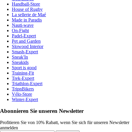
Handball-Store
House of Rugby
La sellerie de Maé
Made in Paradis
Nauti-wave
On-Fight
Padel-Expert
Pet and Garden
Slowood Interior
Smash-Expert
Sneak'In
Sneakids
Sport is good
Training-Fit
Trek-Expert
Triathlon-Expert
TripnBikers
Vélo-Store
Winter-Expert
Abonnieren Sie unseren Newsletter
Profitieren Sie von 10% Rabatt, wenn Sie sich für unseren Newsletter
anmelden