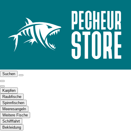
Suchen
Karpfen
Raubfische
Spinnfischen
Meeresangeln
Weitere Fische
Schifffahrt
Bekleidung