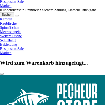
Restposten-Sale
Marken
Kundendienst in Frankreich
Sichere Zahlung
Einfache Rückgabe
Suchen
Karpfen
Raubfische
Spinnfischen
Meeresangeln
Weitere Fische
Schifffahrt
Bekleidung
Restposten-Sale
Marken
Wird zum Warenkorb hinzugefügt...