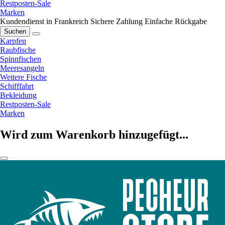
Restposten-Sale
Marken
Kundendienst in Frankreich
Sichere Zahlung
Einfache Rückgabe
Suchen
Karpfen
Raubfische
Spinnfischen
Meeresangeln
Weitere Fische
Schifffahrt
Bekleidung
Restposten-Sale
Marken
Wird zum Warenkorb hinzugefügt...