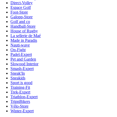
Direct-Volley
Espace Golf
Foot-Store
Galopp-Store
Golf and co
Handball-Store
House of Rugby
La sellerie de Maé
Made in Paradis
Nauti-wave
On-Fight
Padel-Expert
Pet and Garden
Slowood Interior
Smash-Expert
Sneak'In
Sneakids
Sport is good
Training-Fit
Trek-Expert
Triathlon-Expert
TripnBikers
Vélo-Store
Winter-Expert