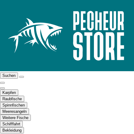
Suchen
Karpfen
Raubfische
Spinnfischen
Meeresangeln
Weitere Fische
Schifffahrt
Bekleidung