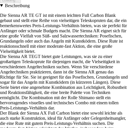
Loading...
Beschreibung
Die Sienna AR TE GT ist mit einem leichten Full Carbon Blank
gebaut und stellt eine Reihe von vielseitigen Teleskopruten dar, die ein
bemerkenswertes Preis-Leistungs-Verhältnis bieten, was sie perfekt für
Anfänger oder schmale Budgets macht. Die Sienna AR eignet sich für
eine große Vielfalt von Süß- und Salzwassertechniken: Posefischen,
Grundangeln oder auch das Angeln mit Kunstködern. Diese Rute ist
reaktionsschnell mit einer moderate-fast Aktion, die eine große
Vielseitigkeit bietet.
Die Sienna AR TEGT bietet gute Leistungen, was sie zu einer
großartigen Teleskoprute für diejenigen macht, die Vielseitigkeit in
verschiedenen Angeltechniken suchen. Wenn Sie verschiedene
Angeltechniken praktizieren, dann ist die Sienna AR genau das
Richtige für Sie. Sie ist geeignet für das Posefischen, Grundangeln und
sogar für das Angeln mit Kunstködern (in kürzeren Längen). Diese
Serie bietet eine angenehme Kombination aus Leichtigkeit, Robustheit
und Reaktionsfähigkeit, die eine breite Palette von Techniken
ermöglicht. Die Kombination mit der Rolle Shimano stellt ein
hervorragendes visuelles und technisches Combo mit einem tollen
Preis-Leistungs-Verhältnis dar.
Der Blank der Sienna AX Full Carbon bietet eine sowohl leichte als
auch starke Konstruktion, ideal für Anfänger oder Gelegenheitsangler,
die eine Rute mit gutem Preis-Leistungs-Verhältnis suchen. Die