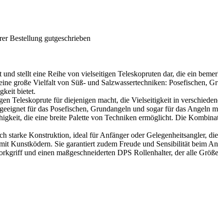
rer Bestellung gutgeschrieben
d stellt eine Reihe von vielseitigen Teleskopruten dar, die ein bemerk
eine große Vielfalt von Süß- und Salzwassertechniken: Posefischen, G
gkeit bietet.
gen Teleskoprute für diejenigen macht, die Vielseitigkeit in verschie
st geeignet für das Posefischen, Grundangeln und sogar für das Angeln m
keit, die eine breite Palette von Techniken ermöglicht. Die Kombinati
ch starke Konstruktion, ideal für Anfänger oder Gelegenheitsangler, di
 mit Kunstködern. Sie garantiert zudem Freude und Sensibilität beim An
orkgriff und einen maßgeschneiderten DPS Rollenhalter, der alle Größe