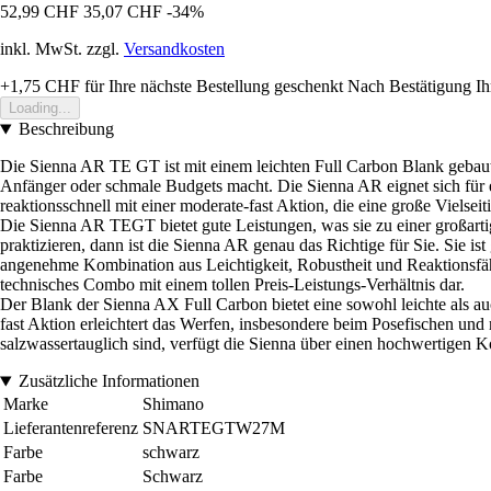
52,99 CHF
35,07 CHF
-34%
inkl. MwSt. zzgl.
Versandkosten
+1,75 CHF
für Ihre nächste Bestellung geschenkt
Nach Bestätigung Ih
Loading...
Beschreibung
Die Sienna AR TE GT ist mit einem leichten Full Carbon Blank gebaut un
Anfänger oder schmale Budgets macht. Die Sienna AR eignet sich für 
reaktionsschnell mit einer moderate-fast Aktion, die eine große Vielseiti
Die Sienna AR TEGT bietet gute Leistungen, was sie zu einer großarti
praktizieren, dann ist die Sienna AR genau das Richtige für Sie. Sie i
angenehme Kombination aus Leichtigkeit, Robustheit und Reaktionsfähig
technisches Combo mit einem tollen Preis-Leistungs-Verhältnis dar.
Der Blank der Sienna AX Full Carbon bietet eine sowohl leichte als au
fast Aktion erleichtert das Werfen, insbesondere beim Posefischen und
salzwassertauglich sind, verfügt die Sienna über einen hochwertigen K
Zusätzliche Informationen
Marke
Shimano
Lieferantenreferenz
SNARTEGTW27M
Farbe
schwarz
Farbe
Schwarz