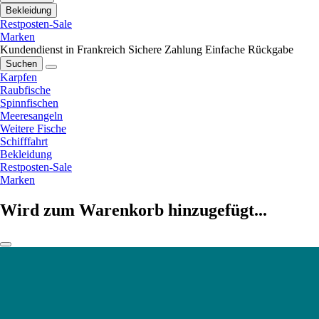
Bekleidung
Restposten-Sale
Marken
Kundendienst in Frankreich
Sichere Zahlung
Einfache Rückgabe
Suchen
Karpfen
Raubfische
Spinnfischen
Meeresangeln
Weitere Fische
Schifffahrt
Bekleidung
Restposten-Sale
Marken
Wird zum Warenkorb hinzugefügt...