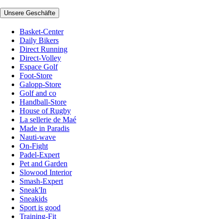
Unsere Geschäfte
Basket-Center
Daily Bikers
Direct Running
Direct-Volley
Espace Golf
Foot-Store
Galopp-Store
Golf and co
Handball-Store
House of Rugby
La sellerie de Maé
Made in Paradis
Nauti-wave
On-Fight
Padel-Expert
Pet and Garden
Slowood Interior
Smash-Expert
Sneak'In
Sneakids
Sport is good
Training-Fit