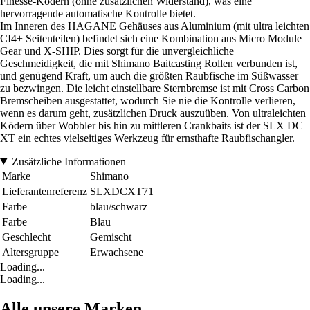
Finesse-Ködern (ohne zusätzlichen Widerstand), was eine
hervorragende automatische Kontrolle bietet.
Im Inneren des HAGANE Gehäuses aus Aluminium (mit ultra leichten
CI4+ Seitenteilen) befindet sich eine Kombination aus Micro Module
Gear und X-SHIP. Dies sorgt für die unvergleichliche
Geschmeidigkeit, die mit Shimano Baitcasting Rollen verbunden ist,
und genügend Kraft, um auch die größten Raubfische im Süßwasser
zu bezwingen. Die leicht einstellbare Sternbremse ist mit Cross Carbon
Bremscheiben ausgestattet, wodurch Sie nie die Kontrolle verlieren,
wenn es darum geht, zusätzlichen Druck auszuüben. Von ultraleichten
Ködern über Wobbler bis hin zu mittleren Crankbaits ist der SLX DC
XT ein echtes vielseitiges Werkzeug für ernsthafte Raubfischangler.
Zusätzliche Informationen
Marke
Shimano
Lieferantenreferenz
SLXDCXT71
Farbe
blau/schwarz
Farbe
Blau
Geschlecht
Gemischt
Altersgruppe
Erwachsene
Loading...
Loading...
Alle unsere Marken