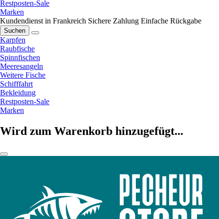
Restposten-Sale
Marken
Kundendienst in Frankreich
Sichere Zahlung
Einfache Rückgabe
Suchen
Karpfen
Raubfische
Spinnfischen
Meeresangeln
Weitere Fische
Schifffahrt
Bekleidung
Restposten-Sale
Marken
Wird zum Warenkorb hinzugefügt...