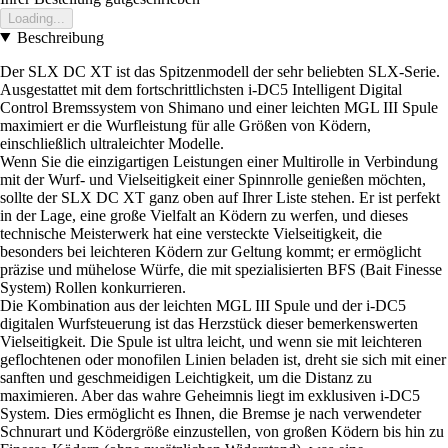
Loading...
Beschreibung
Der SLX DC XT ist das Spitzenmodell der sehr beliebten SLX-Serie.
Ausgestattet mit dem fortschrittlichsten i-DC5 Intelligent Digital
Control Bremssystem von Shimano und einer leichten MGL III Spule
maximiert er die Wurfleistung für alle Größen von Ködern,
einschließlich ultraleichter Modelle.
Wenn Sie die einzigartigen Leistungen einer Multirolle in Verbindung
mit der Wurf- und Vielseitigkeit einer Spinnrolle genießen möchten,
sollte der SLX DC XT ganz oben auf Ihrer Liste stehen. Er ist perfekt
in der Lage, eine große Vielfalt an Ködern zu werfen, und dieses
technische Meisterwerk hat eine versteckte Vielseitigkeit, die
besonders bei leichteren Ködern zur Geltung kommt; er ermöglicht
präzise und mühelose Würfe, die mit spezialisierten BFS (Bait Finesse
System) Rollen konkurrieren.
Die Kombination aus der leichten MGL III Spule und der i-DC5
digitalen Wurfsteuerung ist das Herzstück dieser bemerkenswerten
Vielseitigkeit. Die Spule ist ultra leicht, und wenn sie mit leichteren
geflochtenen oder monofilen Linien beladen ist, dreht sie sich mit einer
sanften und geschmeidigen Leichtigkeit, um die Distanz zu
maximieren. Aber das wahre Geheimnis liegt im exklusiven i-DC5
System. Dies ermöglicht es Ihnen, die Bremse je nach verwendeter
Schnurart und Ködergröße einzustellen, von großen Ködern bis hin zu