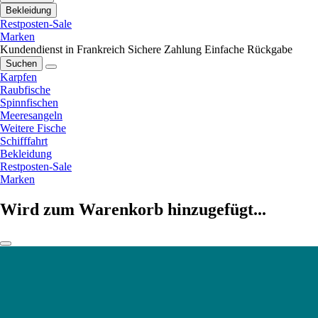
Bekleidung
Restposten-Sale
Marken
Kundendienst in Frankreich
Sichere Zahlung
Einfache Rückgabe
Suchen
Karpfen
Raubfische
Spinnfischen
Meeresangeln
Weitere Fische
Schifffahrt
Bekleidung
Restposten-Sale
Marken
Wird zum Warenkorb hinzugefügt...