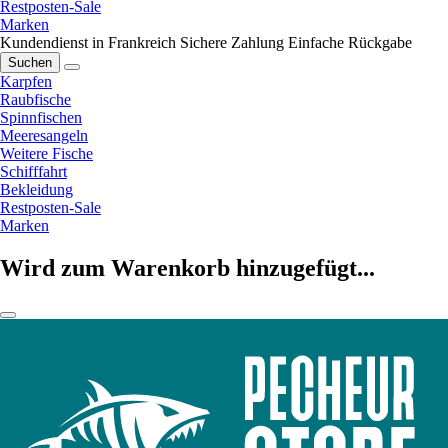
Restposten-Sale
Marken
Kundendienst in Frankreich
Sichere Zahlung
Einfache Rückgabe
Suchen
Karpfen
Raubfische
Spinnfischen
Meeresangeln
Weitere Fische
Schifffahrt
Bekleidung
Restposten-Sale
Marken
Wird zum Warenkorb hinzugefügt...