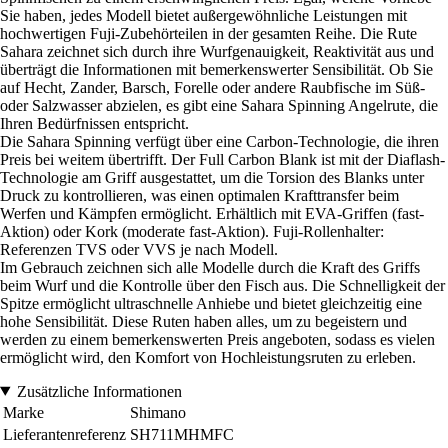
Sie haben, jedes Modell bietet außergewöhnliche Leistungen mit
hochwertigen Fuji-Zubehörteilen in der gesamten Reihe. Die Rute
Sahara zeichnet sich durch ihre Wurfgenauigkeit, Reaktivität aus und
überträgt die Informationen mit bemerkenswerter Sensibilität. Ob Sie
auf Hecht, Zander, Barsch, Forelle oder andere Raubfische im Süß-
oder Salzwasser abzielen, es gibt eine Sahara Spinning Angelrute, die
Ihren Bedürfnissen entspricht.
Die Sahara Spinning verfügt über eine Carbon-Technologie, die ihren
Preis bei weitem übertrifft. Der Full Carbon Blank ist mit der Diaflash-
Technologie am Griff ausgestattet, um die Torsion des Blanks unter
Druck zu kontrollieren, was einen optimalen Krafttransfer beim
Werfen und Kämpfen ermöglicht. Erhältlich mit EVA-Griffen (fast-
Aktion) oder Kork (moderate fast-Aktion). Fuji-Rollenhalter:
Referenzen TVS oder VVS je nach Modell.
Im Gebrauch zeichnen sich alle Modelle durch die Kraft des Griffs
beim Wurf und die Kontrolle über den Fisch aus. Die Schnelligkeit der
Spitze ermöglicht ultraschnelle Anhiebe und bietet gleichzeitig eine
hohe Sensibilität. Diese Ruten haben alles, um zu begeistern und
werden zu einem bemerkenswerten Preis angeboten, sodass es vielen
ermöglicht wird, den Komfort von Hochleistungsruten zu erleben.
Zusätzliche Informationen
Marke
Shimano
Lieferantenreferenz
SH711MHMFC