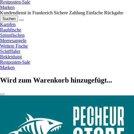
Restposten-Sale
Marken
Kundendienst in Frankreich
Sichere Zahlung
Einfache Rückgabe
Suchen
Karpfen
Raubfische
Spinnfischen
Meeresangeln
Weitere Fische
Schifffahrt
Bekleidung
Restposten-Sale
Marken
Wird zum Warenkorb hinzugefügt...