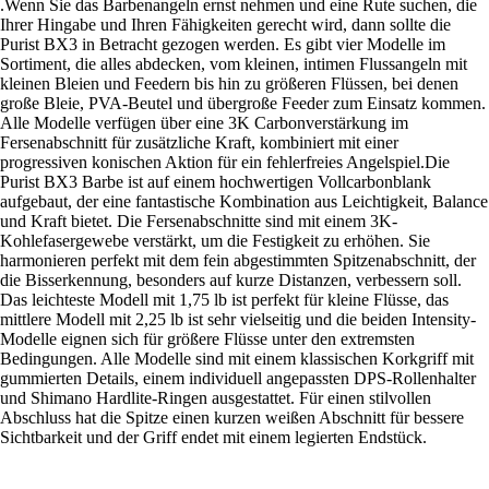
.Wenn Sie das Barbenangeln ernst nehmen und eine Rute suchen, die
Ihrer Hingabe und Ihren Fähigkeiten gerecht wird, dann sollte die
Purist BX3 in Betracht gezogen werden. Es gibt vier Modelle im
Sortiment, die alles abdecken, vom kleinen, intimen Flussangeln mit
kleinen Bleien und Feedern bis hin zu größeren Flüssen, bei denen
große Bleie, PVA-Beutel und übergroße Feeder zum Einsatz kommen.
Alle Modelle verfügen über eine 3K Carbonverstärkung im
Fersenabschnitt für zusätzliche Kraft, kombiniert mit einer
progressiven konischen Aktion für ein fehlerfreies Angelspiel.Die
Purist BX3 Barbe ist auf einem hochwertigen Vollcarbonblank
aufgebaut, der eine fantastische Kombination aus Leichtigkeit, Balance
und Kraft bietet. Die Fersenabschnitte sind mit einem 3K-
Kohlefasergewebe verstärkt, um die Festigkeit zu erhöhen. Sie
harmonieren perfekt mit dem fein abgestimmten Spitzenabschnitt, der
die Bisserkennung, besonders auf kurze Distanzen, verbessern soll.
Das leichteste Modell mit 1,75 lb ist perfekt für kleine Flüsse, das
mittlere Modell mit 2,25 lb ist sehr vielseitig und die beiden Intensity-
Modelle eignen sich für größere Flüsse unter den extremsten
Bedingungen. Alle Modelle sind mit einem klassischen Korkgriff mit
gummierten Details, einem individuell angepassten DPS-Rollenhalter
und Shimano Hardlite-Ringen ausgestattet. Für einen stilvollen
Abschluss hat die Spitze einen kurzen weißen Abschnitt für bessere
Sichtbarkeit und der Griff endet mit einem legierten Endstück.