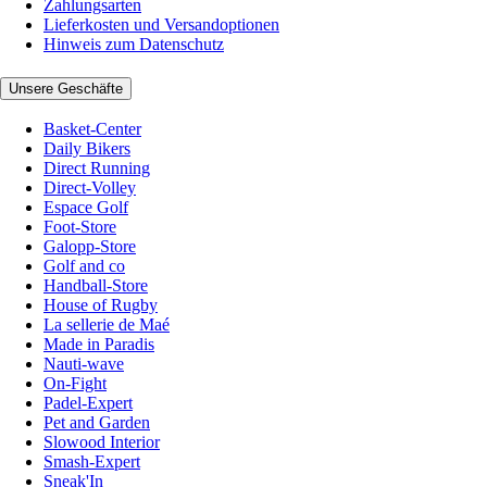
Zahlungsarten
Lieferkosten und Versandoptionen
Hinweis zum Datenschutz
Unsere Geschäfte
Basket-Center
Daily Bikers
Direct Running
Direct-Volley
Espace Golf
Foot-Store
Galopp-Store
Golf and co
Handball-Store
House of Rugby
La sellerie de Maé
Made in Paradis
Nauti-wave
On-Fight
Padel-Expert
Pet and Garden
Slowood Interior
Smash-Expert
Sneak'In