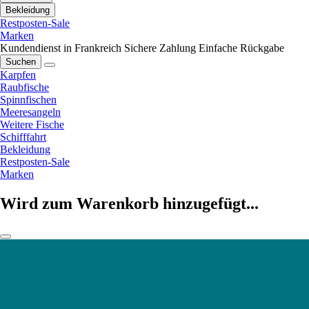
Bekleidung
Restposten-Sale
Marken
Kundendienst in Frankreich
Sichere Zahlung
Einfache Rückgabe
Suchen
Karpfen
Raubfische
Spinnfischen
Meeresangeln
Weitere Fische
Schifffahrt
Bekleidung
Restposten-Sale
Marken
Wird zum Warenkorb hinzugefügt...