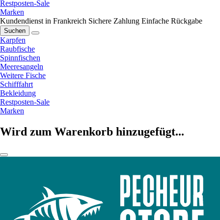
Restposten-Sale
Marken
Kundendienst in Frankreich
Sichere Zahlung
Einfache Rückgabe
Suchen
Karpfen
Raubfische
Spinnfischen
Meeresangeln
Weitere Fische
Schifffahrt
Bekleidung
Restposten-Sale
Marken
Wird zum Warenkorb hinzugefügt...