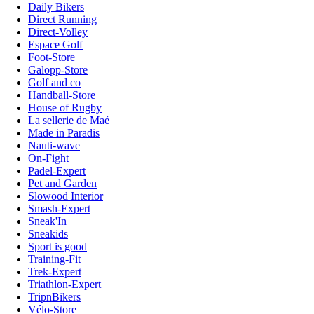
Daily Bikers
Direct Running
Direct-Volley
Espace Golf
Foot-Store
Galopp-Store
Golf and co
Handball-Store
House of Rugby
La sellerie de Maé
Made in Paradis
Nauti-wave
On-Fight
Padel-Expert
Pet and Garden
Slowood Interior
Smash-Expert
Sneak'In
Sneakids
Sport is good
Training-Fit
Trek-Expert
Triathlon-Expert
TripnBikers
Vélo-Store