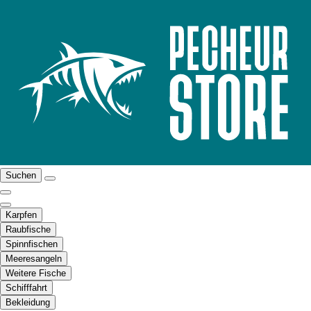
Suchen
Karpfen
Raubfische
Spinnfischen
Meeresangeln
Weitere Fische
Schifffahrt
Bekleidung