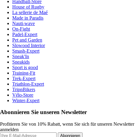
Handball-Store
House of Rugby
La sellerie de Maé
Made in Paradis
Nauti-wave
On-Fight
Padel-Expert
Pet and Garden
Slowood Interior
Smash-Expert
Sneak'In
Sneakids
Sport is good
Training-Fit
Trek-Expert
Triathlon-Expert
TripnBikers
Vélo-Store
Winter-Expert
Abonnieren Sie unseren Newsletter
Profitieren Sie von 10% Rabatt, wenn Sie sich für unseren Newsletter
anmelden
Abonnieren