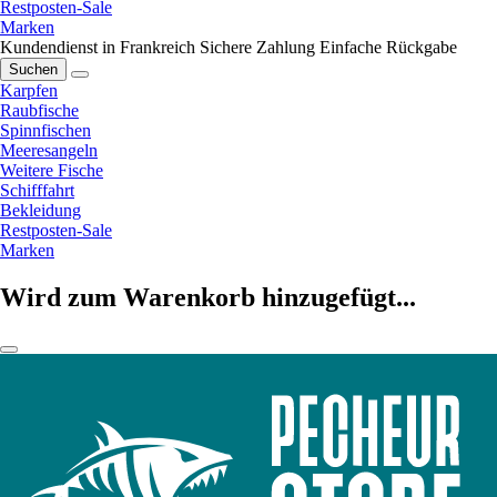
Restposten-Sale
Marken
Kundendienst in Frankreich
Sichere Zahlung
Einfache Rückgabe
Suchen
Karpfen
Raubfische
Spinnfischen
Meeresangeln
Weitere Fische
Schifffahrt
Bekleidung
Restposten-Sale
Marken
Wird zum Warenkorb hinzugefügt...