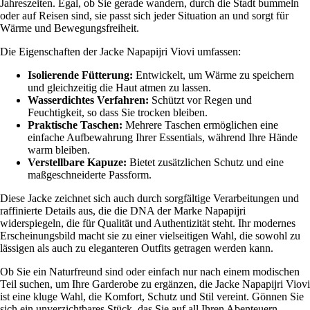
Jahreszeiten. Egal, ob Sie gerade wandern, durch die Stadt bummeln
oder auf Reisen sind, sie passt sich jeder Situation an und sorgt für
Wärme und Bewegungsfreiheit.
Die Eigenschaften der Jacke Napapijri Viovi umfassen:
Isolierende Fütterung:
Entwickelt, um Wärme zu speichern
und gleichzeitig die Haut atmen zu lassen.
Wasserdichtes Verfahren:
Schützt vor Regen und
Feuchtigkeit, so dass Sie trocken bleiben.
Praktische Taschen:
Mehrere Taschen ermöglichen eine
einfache Aufbewahrung Ihrer Essentials, während Ihre Hände
warm bleiben.
Verstellbare Kapuze:
Bietet zusätzlichen Schutz und eine
maßgeschneiderte Passform.
Diese Jacke zeichnet sich auch durch sorgfältige Verarbeitungen und
raffinierte Details aus, die die DNA der Marke Napapijri
widerspiegeln, die für Qualität und Authentizität steht. Ihr modernes
Erscheinungsbild macht sie zu einer vielseitigen Wahl, die sowohl zu
lässigen als auch zu eleganteren Outfits getragen werden kann.
Ob Sie ein Naturfreund sind oder einfach nur nach einem modischen
Teil suchen, um Ihre Garderobe zu ergänzen, die Jacke Napapijri Viovi
ist eine kluge Wahl, die Komfort, Schutz und Stil vereint. Gönnen Sie
sich ein unverzichtbares Stück, das Sie auf all Ihren Abenteuern