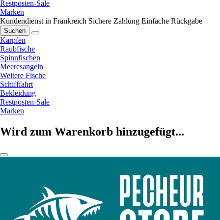
Restposten-Sale
Marken
Kundendienst in Frankreich
Sichere Zahlung
Einfache Rückgabe
Suchen
Karpfen
Raubfische
Spinnfischen
Meeresangeln
Weitere Fische
Schifffahrt
Bekleidung
Restposten-Sale
Marken
Wird zum Warenkorb hinzugefügt...