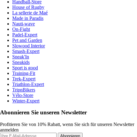
Handball-Store
House of Rugby
La sellerie de Maé
Made in Paradis
Nauti-wave
On-Fight
Padel-Expert
Pet and Garden
Slowood Interior
Smash-Expert
Sneak'In
Sneakids
Sport is good
Training-Fit
Trek-Expert
Triathlon-Expert
TripnBikers
Vélo-Store
Winter-Expert
Abonnieren Sie unseren Newsletter
Profitieren Sie von 10% Rabatt, wenn Sie sich für unseren Newsletter
anmelden
Abonnieren