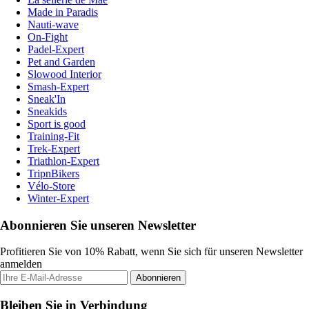
Made in Paradis
Nauti-wave
On-Fight
Padel-Expert
Pet and Garden
Slowood Interior
Smash-Expert
Sneak'In
Sneakids
Sport is good
Training-Fit
Trek-Expert
Triathlon-Expert
TripnBikers
Vélo-Store
Winter-Expert
Abonnieren Sie unseren Newsletter
Profitieren Sie von 10% Rabatt, wenn Sie sich für unseren Newsletter
anmelden
Abonnieren
Bleiben Sie in Verbindung