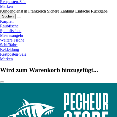
Restposten-Sale
Marken
Kundendienst in Frankreich
Sichere Zahlung
Einfache Rückgabe
Suchen
Karpfen
Raubfische
Spinnfischen
Meeresangeln
Weitere Fische
Schifffahrt
Bekleidung
Restposten-Sale
Marken
Wird zum Warenkorb hinzugefügt...