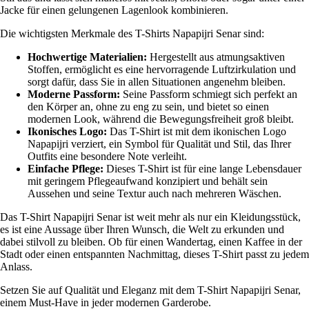
Jacke für einen gelungenen Lagenlook kombinieren.
Die wichtigsten Merkmale des T-Shirts Napapijri Senar sind:
Hochwertige Materialien:
Hergestellt aus atmungsaktiven
Stoffen, ermöglicht es eine hervorragende Luftzirkulation und
sorgt dafür, dass Sie in allen Situationen angenehm bleiben.
Moderne Passform:
Seine Passform schmiegt sich perfekt an
den Körper an, ohne zu eng zu sein, und bietet so einen
modernen Look, während die Bewegungsfreiheit groß bleibt.
Ikonisches Logo:
Das T-Shirt ist mit dem ikonischen Logo
Napapijri verziert, ein Symbol für Qualität und Stil, das Ihrer
Outfits eine besondere Note verleiht.
Einfache Pflege:
Dieses T-Shirt ist für eine lange Lebensdauer
mit geringem Pflegeaufwand konzipiert und behält sein
Aussehen und seine Textur auch nach mehreren Wäschen.
Das T-Shirt Napapijri Senar ist weit mehr als nur ein Kleidungsstück,
es ist eine Aussage über Ihren Wunsch, die Welt zu erkunden und
dabei stilvoll zu bleiben. Ob für einen Wandertag, einen Kaffee in der
Stadt oder einen entspannten Nachmittag, dieses T-Shirt passt zu jedem
Anlass.
Setzen Sie auf Qualität und Eleganz mit dem T-Shirt Napapijri Senar,
einem Must-Have in jeder modernen Garderobe.