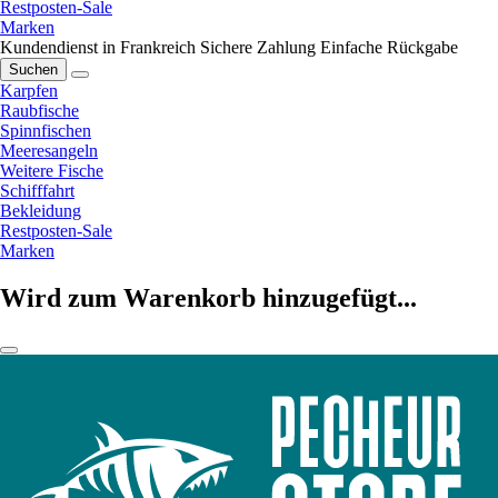
Restposten-Sale
Marken
Kundendienst in Frankreich
Sichere Zahlung
Einfache Rückgabe
Suchen
Karpfen
Raubfische
Spinnfischen
Meeresangeln
Weitere Fische
Schifffahrt
Bekleidung
Restposten-Sale
Marken
Wird zum Warenkorb hinzugefügt...