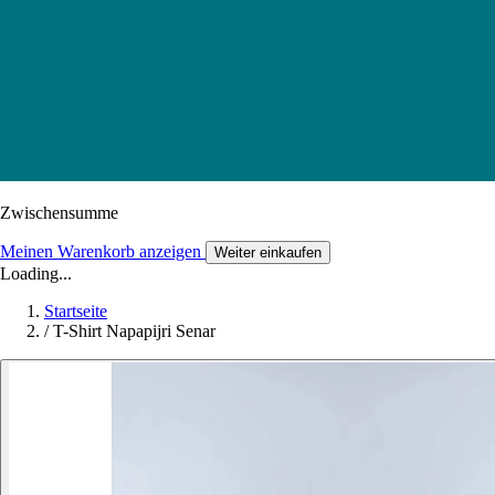
Zwischensumme
Meinen Warenkorb anzeigen
Weiter einkaufen
Loading...
Startseite
/
T-Shirt Napapijri Senar