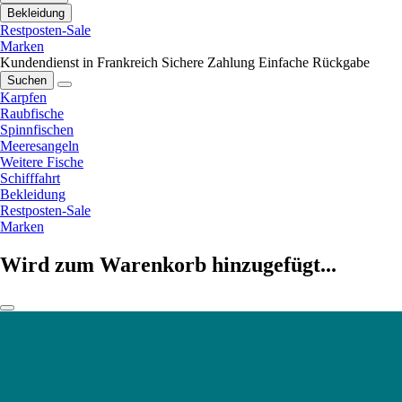
Bekleidung
Restposten-Sale
Marken
Kundendienst in Frankreich
Sichere Zahlung
Einfache Rückgabe
Suchen
Karpfen
Raubfische
Spinnfischen
Meeresangeln
Weitere Fische
Schifffahrt
Bekleidung
Restposten-Sale
Marken
Wird zum Warenkorb hinzugefügt...