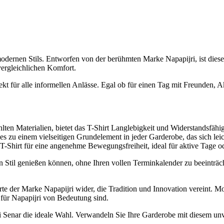
dernen Stils. Entworfen von der berühmten Marke Napapijri, ist dieses 
vergleichlichen Komfort.
ekt für alle informellen Anlässe. Egal ob für einen Tag mit Freunden, 
hlten Materialien, bietet das T-Shirt Langlebigkeit und Widerstandsfähi
zu einem vielseitigen Grundelement in jeder Garderobe, das sich leich
s T-Shirt für eine angenehme Bewegungsfreiheit, ideal für aktive Tage 
nen Stil genießen können, ohne Ihren vollen Terminkalender zu beeintr
Werte der Marke Napapijri wider, die Tradition und Innovation vereint.
 für Napapijri von Bedeutung sind.
jri Senar die ideale Wahl. Verwandeln Sie Ihre Garderobe mit diesem unve