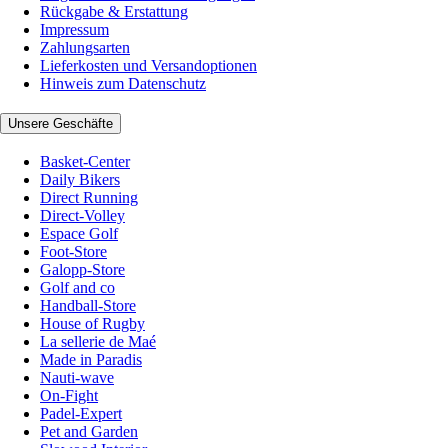
Rückgabe & Erstattung
Impressum
Zahlungsarten
Lieferkosten und Versandoptionen
Hinweis zum Datenschutz
Unsere Geschäfte
Basket-Center
Daily Bikers
Direct Running
Direct-Volley
Espace Golf
Foot-Store
Galopp-Store
Golf and co
Handball-Store
House of Rugby
La sellerie de Maé
Made in Paradis
Nauti-wave
On-Fight
Padel-Expert
Pet and Garden