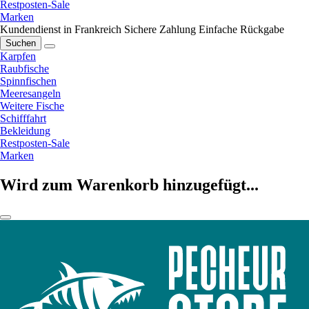
Restposten-Sale
Marken
Kundendienst in Frankreich
Sichere Zahlung
Einfache Rückgabe
Suchen
Karpfen
Raubfische
Spinnfischen
Meeresangeln
Weitere Fische
Schifffahrt
Bekleidung
Restposten-Sale
Marken
Wird zum Warenkorb hinzugefügt...