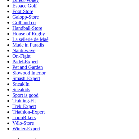
Direct-Volley
Espace Golf
Foot-Store
Galopp-Store
Golf and co
Handball-Store
House of Rugby
La sellerie de Maé
Made in Paradis
Nauti-wave
On-Fight
Padel-Expert
Pet and Garden
Slowood Interior
Smash-Expert
Sneak'In
Sneakids
Sport is good
Training-Fit
Trek-Expert
Triathlon-Expert
TripnBikers
Vélo-Store
Winter-Expert