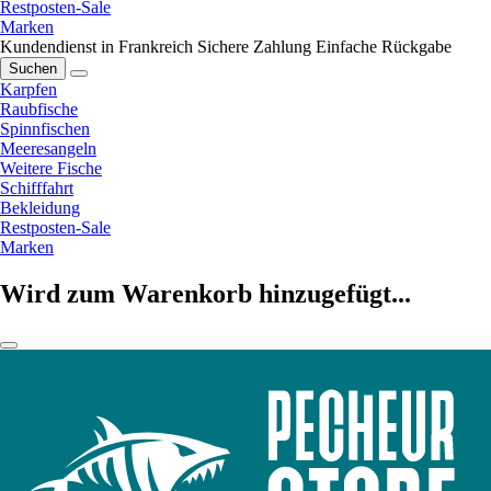
Restposten-Sale
Marken
Kundendienst in Frankreich
Sichere Zahlung
Einfache Rückgabe
Suchen
Karpfen
Raubfische
Spinnfischen
Meeresangeln
Weitere Fische
Schifffahrt
Bekleidung
Restposten-Sale
Marken
Wird zum Warenkorb hinzugefügt...